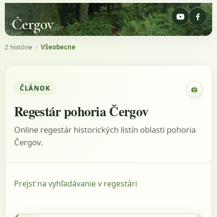
Čergov
Z histórie
›
Všeobecne
ČLÁNOK
🖨
Zobraz
Regestár pohoria Čergov
Online regestár historických listín oblasti pohoria
Čergov.
Prejsť na vyhľadávanie v regestári
1528 - AM Sabinov, listina: kartón š, č. 35