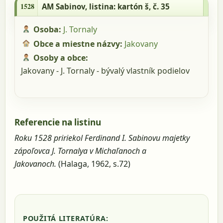
1528
AM Sabinov
, listina: kartón š, č. 35
Osoba:
J. Tornaly
Obce a miestne názvy:
Jakovany
Osoby a obce:
Jakovany - J. Tornaly - bývalý vlastník podielov
Referencie na listinu
Roku 1528 pririekol Ferdinand I. Sabinovu majetky
zápoľovca J. Tornalya v Michaľanoch a
Jakovanoch.
(Halaga, 1962, s.72)
POUŽITÁ LITERATÚRA: