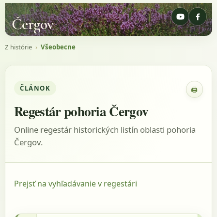
Čergov
Z histórie
›
Všeobecne
ČLÁNOK
🖨
Zobraz
Regestár pohoria Čergov
Online regestár historických listín oblasti pohoria
Čergov.
Prejsť na vyhľadávanie v regestári
1746 - AACass, listina: GR, Tabella