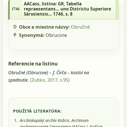
repraesentans… uno Districtu Superiore
AACass
, listina: GR, Tabella
Sárosiensis… 1746, s. 8
1746
repraesentans… uno Districtu Superiore
Sárosiensis… 1746, s. 8
Obce a miestne názvy:
Obručné
Synonymá:
Obrucsne
Referencie na listinu
Obručné (Obrucsne) – f. Čirča – kostol na
spadnutie.
(Zubko, 2017, s.95)
POUŽITÁ LITERATÚRA:
Arcibiskupský archív Košice, Archivum
archiepiscopale Cassoviense (AACass.).
Košice