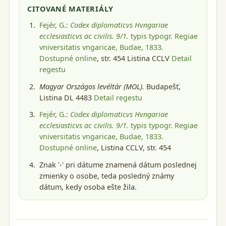
CITOVANÉ MATERIÁLY
Fejér, G.:
Codex diplomaticvs Hvngariae
ecclesiasticvs ac civilis. 9/1.
typis typogr. Regiae
vniversitatis vngaricae, Budae, 1833
.
Dostupné online
, str. 454 Listina CCLV
Detail
regestu
Magyar Országos levéltár (MOL).
Budapešť
,
Listina DL 4483
Detail regestu
Fejér, G.:
Codex diplomaticvs Hvngariae
ecclesiasticvs ac civilis. 9/1.
typis typogr. Regiae
vniversitatis vngaricae, Budae, 1833
.
Dostupné online
, Listina CCLV, str. 454
Znak '-' pri dátume znamená dátum poslednej
zmienky o osobe, teda posledný známy
dátum, kedy osoba ešte žila.