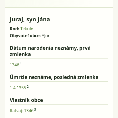
Juraj, syn Jána
Rod:
Tekule
Obyvateľ obce:
*Jur
Dátum narodenia neznámy, prvá
zmienka
1
1346
Úmrtie neznáme, posledná zmienka
2
1.4.1355
Vlastník obce
3
Ratvaj
:
1346