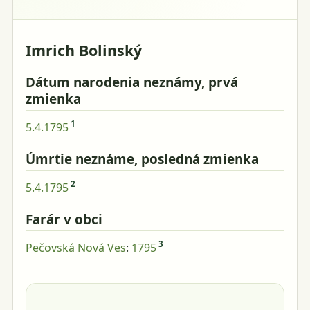
Imrich Bolinský
Dátum narodenia neznámy, prvá
zmienka
1
5.4.1795
Úmrtie neznáme, posledná zmienka
2
5.4.1795
Farár v obci
3
Pečovská Nová Ves
:
1795