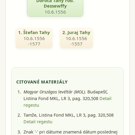
Dorota Tahy rod.
Dessewffy
10.6.1556
1. Štefan Tahy
2. Juraj Tahy
10.6.1556
10.6.1556
-1577
-1557
CITOVANÉ MATERIÁLY
Magyar Országos levéltár (MOL).
Budapešť
,
Listina Fond MKL, LR 3, pag. 320,508
Detail
regestu
Tamže, Listina Fond MKL, LR 3, pag. 320,508
Detail regestu
Znak '-' pri dátume znamená dátum poslednej