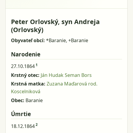
Peter Orlovský, syn Andreja
(Orlovský)
Obyvateľ obcí:
*Baranie, +Baranie
Narodenie
1
27.10.1864
Krstný otec:
Ján Hudak Seman Bors
Krstná matka:
Zuzana Maďarová rod.
Koscelniková
Obec:
Baranie
Úmrtie
2
18.12.1864