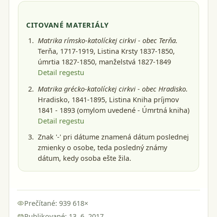
CITOVANÉ MATERIÁLY
Matrika rímsko-katolíckej cirkvi - obec Terňa.
Terňa, 1717-1919
, Listina Krsty 1837-1850,
úmrtia 1827-1850, manželstvá 1827-1849
Detail regestu
Matrika grécko-katolíckej cirkvi - obec Hradisko.
Hradisko, 1841-1895
, Listina Kniha príjmov
1841 - 1893 (omylom uvedené - Úmrtná kniha)
Detail regestu
Znak '-' pri dátume znamená dátum poslednej
zmienky o osobe, teda posledný známy
dátum, kedy osoba ešte žila.
Prečítané: 939 618×
Publikované: 13. 6. 2017