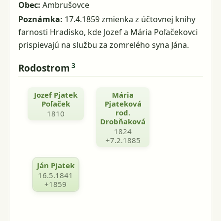
Obec:
Ambrušovce
Poznámka:
17.4.1859 zmienka z účtovnej knihy
farnosti Hradisko, kde Jozef a Mária Poľačekovci
prispievajú na službu za zomrelého syna Jána.
3
Rodostrom
Jozef Pjatek
Mária
Poľaček
Pjateková
rod.
1810
Drobňaková
1824
+7.2.1885
Ján Pjatek
16.5.1841
+1859