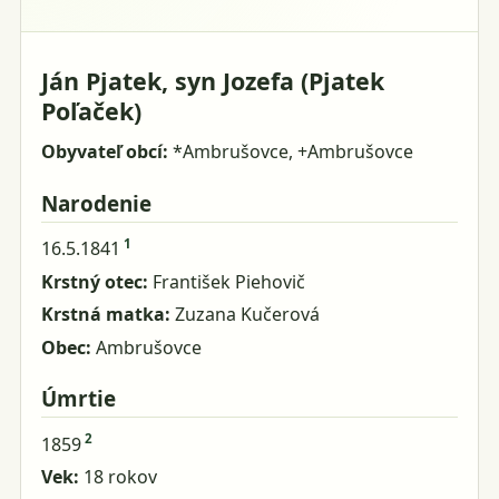
Ján Pjatek, syn Jozefa (Pjatek
Poľaček)
Obyvateľ obcí:
*Ambrušovce, +Ambrušovce
Narodenie
1
16.5.1841
Krstný otec:
František Piehovič
Krstná matka:
Zuzana Kučerová
Obec:
Ambrušovce
Úmrtie
2
1859
Vek:
18 rokov