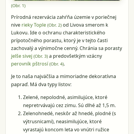
(Obr.
1
)
Prírodná rezervácia zahŕňa územie v poriečnej
nive
rieky Tople
od Livova smerom k
(Obr.
2
)
Lukovu. Ide o ochranu charakteristického
prípotočného porastu, ktorý je v tejto časti
zachovalý a výnimočne cenný. Chránia sa porasty
jelše sivej
a predovšetkým vzácny
(Obr.
3
)
perovník pštrosí
.
(Obr.
4
)
Je to naša najväčšia a mimoriadne dekoratívna
papraď. Má dva typy listov:
Zelené, nepolodné, asimilujúce, ktoré
nepretrvávajú cez zimu. Sú dlhé až 1,5 m.
Zelenohnedé, neskôr až hnedé, plodné (s
výtrusnicami), neasimilujúce, ktoré
vyrastajú koncom leta vo vnútri ružice