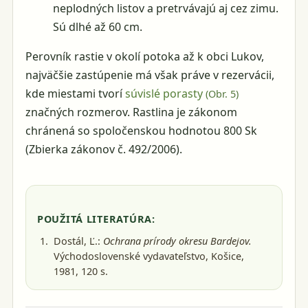
neplodných listov a pretrvávajú aj cez zimu.
Sú dlhé až 60 cm.
Perovník rastie v okolí potoka až k obci Lukov,
najväčšie zastúpenie má však práve v rezervácii,
kde miestami tvorí
súvislé porasty
(Obr.
5
)
značných rozmerov. Rastlina je zákonom
chránená so spoločenskou hodnotou 800 Sk
(Zbierka zákonov č. 492/2006).
POUŽITÁ LITERATÚRA:
Dostál, Ľ.:
Ochrana prírody okresu Bardejov.
Východoslovenské vydavateľstvo, Košice,
1981
, 120 s.