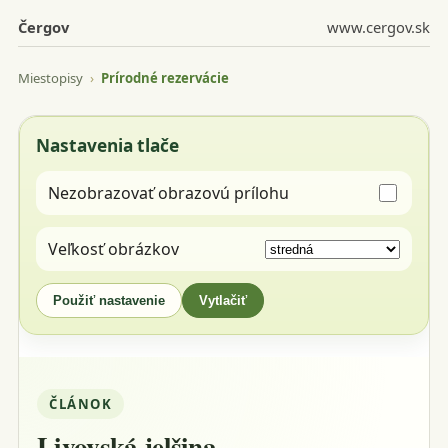
Čergov
www.cergov.sk
Miestopisy
›
Prírodné rezervácie
Nastavenia tlače
Nezobrazovať obrazovú prílohu
Veľkosť obrázkov
Použiť nastavenie
Vytlačiť
ČLÁNOK
Livovská jelšina