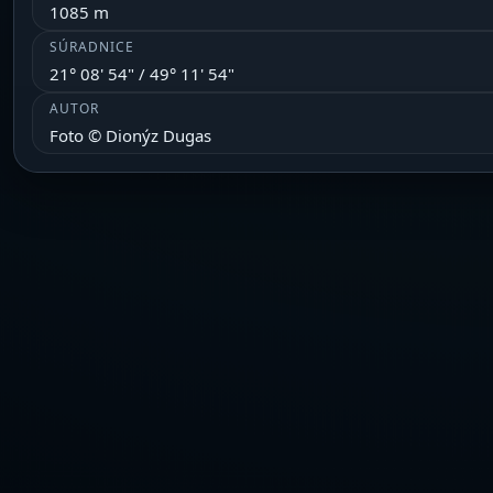
1085 m
SÚRADNICE
21° 08' 54" / 49° 11' 54"
AUTOR
Foto © Dionýz Dugas