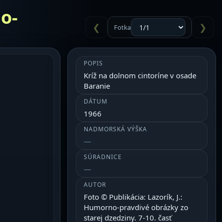
no-
❮
❯
Fotka
POPIS
Kríž na dolnom cintoríne v osade
Baranie
DÁTUM
1966
NADMORSKÁ VÝŠKA
SÚRADNICE
AUTOR
Foto © Publikácia: Lazorík, J.:
Humorno-pravdivé obrázky zo
starej dzedziny. 7-10. časť