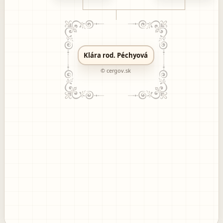
Klára rod. Péchyová
© cergov.sk