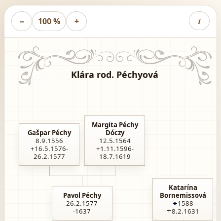
i
−
100 %
+
Klára rod. Péchyová
Margita Péchy
Gašpar Péchy
Dóczy
8.9.1556
12.5.1564
+16.5.1576-
+1.11.1596-
26.2.1577
18.7.1619
Katarína
Pavol Péchy
Bornemissová
26.2.1577
1588
-1637
8.2.1631