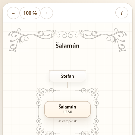
i
−
100 %
+
Šalamún
Štefan
Šalamún
1250
© cergov.sk