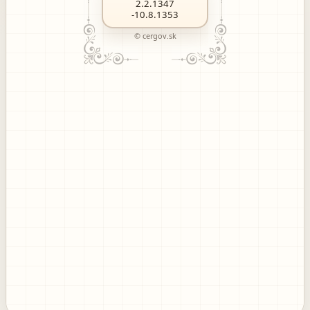
2.2.1347
-10.8.1353
© cergov.sk