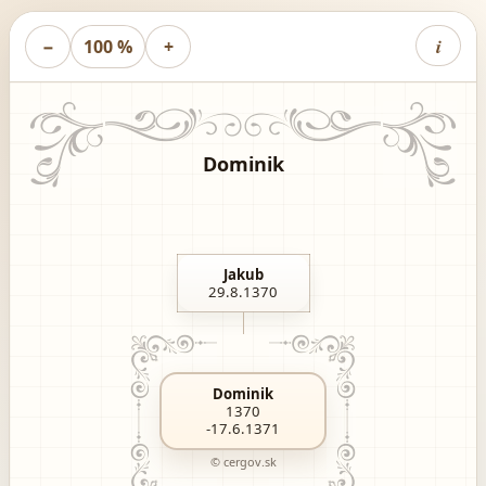
i
−
100 %
+
Dominik
Jakub
29.8.1370
Dominik
1370
-17.6.1371
© cergov.sk