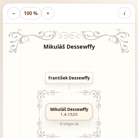
i
−
100 %
+
Mikuláš Dessewffy
František Dessewffy
Mikuláš Dessewffy
1.4.1525
© cergov.sk