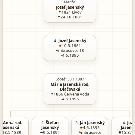
Manžel
Jozef Jasenský
1821
Livov
24.10.1881
4.
Jozef Jasenský
10.3.1861
Ambrušovce 18
-4.6.1895
Sobáš: 30.1.1887
Mária Jasenská rod.
Diačovská
1866
Červená Voda
-4.6.1895
1.
Anna rod.
2.
Štefan
3.
Ján Jasenský
4.
Joze
Jasenská
Jasenský
4.6.1895
Jasens
18.5.1889
9.5.1894
Ambrušovce
15.3.1