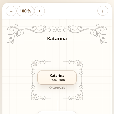
i
−
100 %
+
Katarína
Katarína
19.8.1480
© cergov.sk