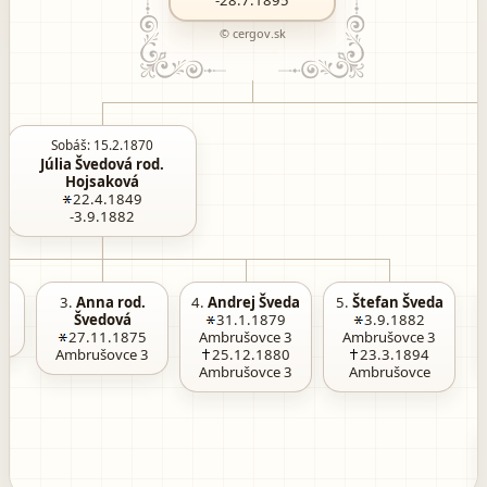
-28.7.1895
© cergov.sk
Sobáš: 15.2.1870
Júlia Švedová rod.
Hojsaková
22.4.1849
-3.9.1882
a
3.
Anna rod.
4.
Andrej Šveda
5.
Štefan Šveda
Švedová
31.1.1879
3.9.1882
3
27.11.1875
Ambrušovce 3
Ambrušovce 3
Ambrušovce 3
25.12.1880
23.3.1894
Ambrušovce 3
Ambrušovce