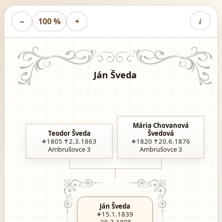
i
−
100 %
+
Ján Šveda
Mária Chovanová
Teodor Šveda
Švedová
1805
2.3.1863
1820
20.6.1876
Ambrušovce 3
Ambrušovce 3
Ján Šveda
15.1.1839