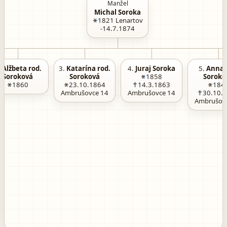
Manžel
Michal Soroka
1821
Lenartov
-14.7.1874
.
Alžbeta rod.
3.
Katarína rod.
4.
Juraj Soroka
5.
Anna 
Soroková
Soroková
1858
Soroko
1860
23.10.1864
14.3.1863
184
Ambrušovce 14
Ambrušovce 14
30.10.
Ambrušov