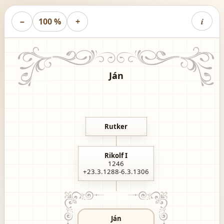
i
−
100 %
+
Ján
Rutker
Rikolf I
1246
+23.3.1288-6.3.1306
Ján