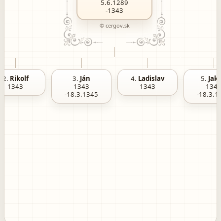
5.6.1289
-1343
© cergov.sk
2.
Rikolf
3.
Ján
4.
Ladislav
5.
Jak
1343
1343
1343
134
-18.3.1345
-18.3.1