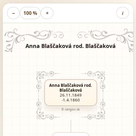
i
−
100 %
+
Anna Blaščaková rod. Blaščaková
Anna Blaščaková rod.
Blaščaková
26.11.1849
-1.4.1860
© cergov.sk