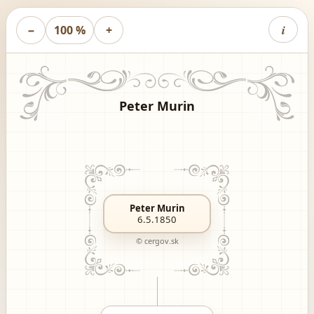
i
−
100 %
+
Peter Murin
Peter Murin
6.5.1850
© cergov.sk