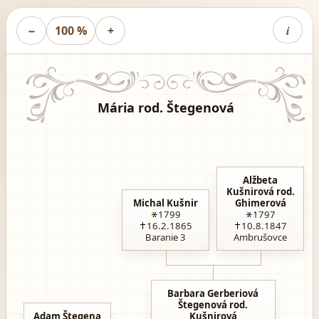
i
−
100 %
+
Mária rod. Štegenová
Alžbeta
Kušnirová rod.
Michal Kušnir
Ghimerová
1799
1797
16.2.1865
10.8.1847
Baranie 3
Ambrušovce
Barbara Gerberiová
Štegenová rod.
Adam Štegena
Kušnirová