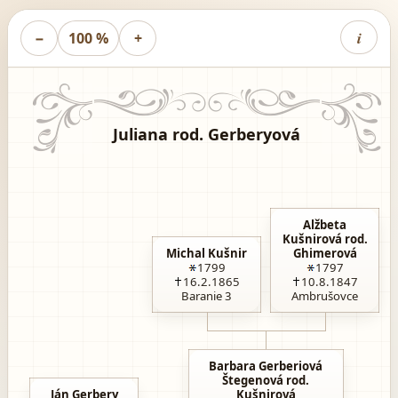
i
−
100 %
+
Juliana rod. Gerberyová
Alžbeta
Kušnirová rod.
Michal Kušnir
Ghimerová
1799
1797
16.2.1865
10.8.1847
Baranie 3
Ambrušovce
Barbara Gerberiová
Štegenová rod.
Ján Gerbery
Kušnirová