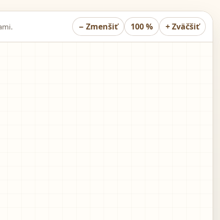
−
Zmenšiť
100 %
+
Zväčšiť
ami.