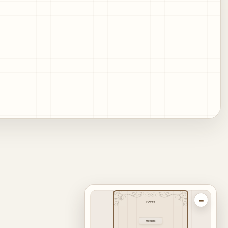
−
Peter
Mikuláš