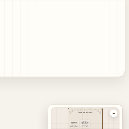
−
Mária rod. Buriková
Zuzana
Peter Burik
Buriková rod.
1812
Lukov
Osifčinová
16.9.1876
1838
Kríže
Ambrušovce 10
-9.12.1879