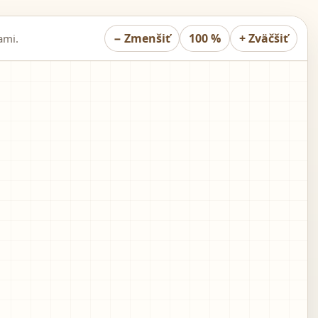
−
Zmenšiť
100 %
+
Zväčšiť
ami.