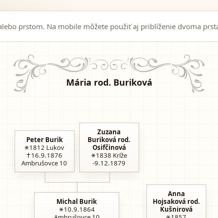
ebo prstom. Na mobile môžete použiť aj priblíženie dvoma prst
Mária rod. Buriková
Zuzana
Peter Burik
Buriková rod.
1812
Lukov
Osifčinová
16.9.1876
1838
Kríže
Ambrušovce 10
-9.12.1879
Anna
Michal Burik
Hojsaková rod.
10.9.1864
Kušnirová
Ambrušovce 10
1857