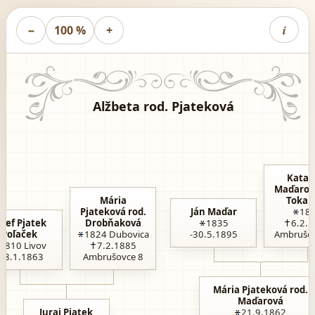
i
−
100 %
+
Alžbeta rod. Pjateková
Katar
Maďarová
Mária
Tokar
Pjateková rod.
Ján Maďar
18
ozef Pjatek
Drobňaková
1835
6.2.
Poľaček
1824
Dubovica
-30.5.1895
Ambrušov
1810
Livov
7.2.1885
-18.1.1863
Ambrušovce 8
Mária Pjateková rod.
Maďarová
Juraj Pjatek
21.9.1862