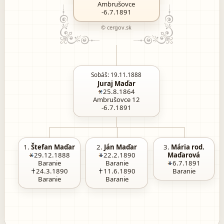
Ambrušovce
-6.7.1891
© cergov.sk
Sobáš: 19.11.1888
Juraj Maďar
25.8.1864
Ambrušovce 12
-6.7.1891
1.
Štefan Maďar
2.
Ján Maďar
3.
Mária rod.
29.12.1888
22.2.1890
Maďarová
Baranie
Baranie
6.7.1891
24.3.1890
11.6.1890
Baranie
Baranie
Baranie