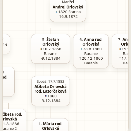
Manžel
Andrej Orlovský
1820
Starina
-16.9.1872
ký
5.
Štefan
6.
Anna rod.
7.
Anna
anie
Orlovský
Orlovská
Orlo
10.7.1858
28.8.1860
15.9
Baranie
Baranie
Bara
-9.12.1884
20.12.1860
17.1
Baranie
Bara
880
rod.
Sobáš: 17.7.1882
Alžbeta Orlovská
rod. Lazorčaková
1860
-9.12.1884
Alžbeta rod.
Orlovská
21.8.1886
1.
Mária rod.
Baranie 2
Orlovská