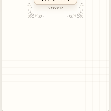
5.9.1879
Baranie
© cergov.sk