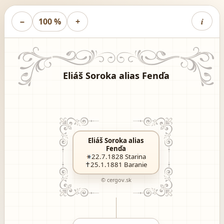
i
−
100 %
+
Eliáš Soroka alias Fenďa
Eliáš Soroka alias
Fenďa
22.7.1828
Starina
25.1.1881
Baranie
© cergov.sk