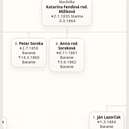
Manželka
Katarína Fenďová rod.
Mižiková
2.1.1835
Starina
-3.3.1864
3.
Peter Soroka
4.
Anna rod.
2.7.1859
Soroková
Baranie
6.11.1861
14.3.1860
Baranie
Baranie
5.6.1862
Baranie
1.
Ján Lazorčak
ďa
1.3.1884
Baranie