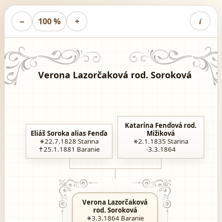
i
−
100 %
+
Verona Lazorčaková rod. Soroková
Katarína Fenďová rod.
Eliáš Soroka alias Fenďa
Mižiková
22.7.1828
Starina
2.1.1835
Starina
25.1.1881
Baranie
-3.3.1864
Verona Lazorčaková
rod. Soroková
3.3.1864
Baranie