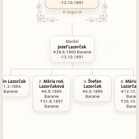
-13.10.1891
© cergov.sk
Manžel
Jozef Lazorčak
28.8.1860
Baranie
-13.10.1891
.
Ján Lazorčak
2.
Mária rod.
3.
Štefan
4.
Mária 
1.3.1884
Lazorčaková
Lazorčak
Lazorča
Baranie
6.8.1889
6.8.1889
13.10.
Baranie
Baranie
Barani
31.8.1891
26.10.
Baranie
Barani