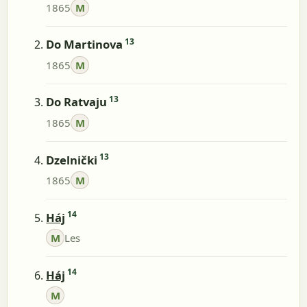
1865
M
13
Do Martinova
1865
M
13
Do Ratvaju
1865
M
13
Dzelnički
1865
M
14
Háj
M
Les
14
Háj
M