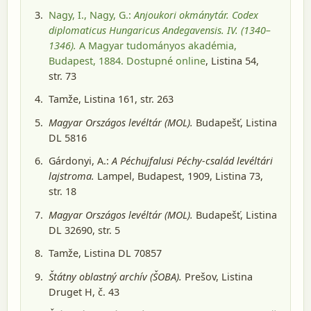
Nagy, I., Nagy, G.:
Anjoukori okmánytár. Codex
diplomaticus Hungaricus Andegavensis. IV. (1340–
1346).
A Magyar tudományos akadémia,
Budapest, 1884
. Dostupné online
, Listina 54,
str. 73
Tamže, Listina 161, str. 263
Magyar Országos levéltár (MOL).
Budapešť
, Listina
DL 5816
Gárdonyi, A.:
A Péchujfalusi Péchy-család levéltári
lajstroma.
Lampel, Budapest, 1909
, Listina 73,
str. 18
Magyar Országos levéltár (MOL).
Budapešť
, Listina
DL 32690, str. 5
Tamže, Listina DL 70857
Štátny oblastný archív (ŠOBA).
Prešov
, Listina
Druget H, č. 43