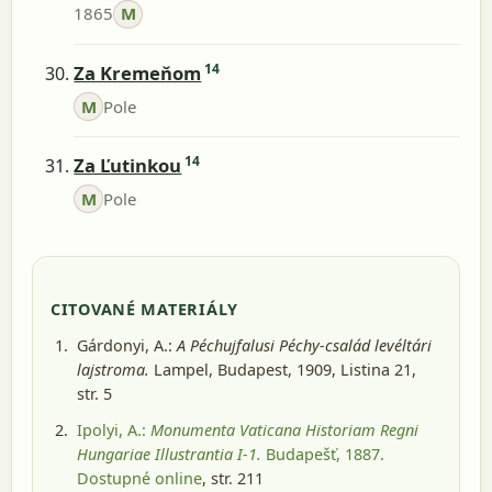
1865
M
14
Za Kremeňom
M
Pole
14
Za Ľutinkou
M
Pole
CITOVANÉ MATERIÁLY
Gárdonyi, A.:
A Péchujfalusi Péchy-család levéltári
lajstroma.
Lampel, Budapest, 1909
, Listina 21,
str. 5
Ipolyi, A.:
Monumenta Vaticana Historiam Regni
Hungariae Illustrantia I-1.
Budapešť, 1887
.
Dostupné online
, str. 211