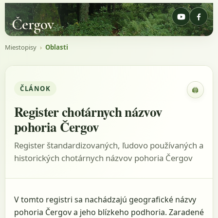
Čergov
Miestopisy
›
Oblasti
ČLÁNOK
🖨
Zobraz
Register chotárnych názvov
pohoria Čergov
Register štandardizovaných, ľudovo používaných a
historických chotárnych názvov pohoria Čergov
V tomto registri sa nachádzajú geografické názvy
pohoria Čergov a jeho blízkeho podhoria. Zaradené