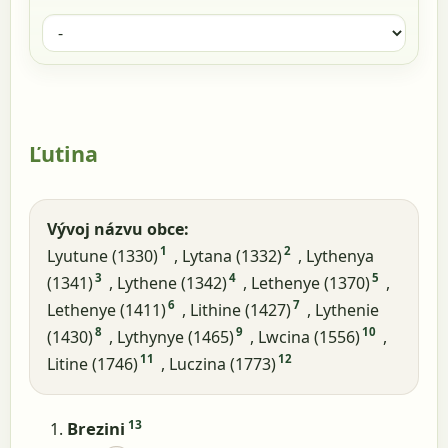
Ľutina
Vývoj názvu obce:
1
2
Lyutune (1330)
, Lytana (1332)
, Lythenya
3
4
5
(1341)
, Lythene (1342)
, Lethenye (1370)
,
6
7
Lethenye (1411)
, Lithine (1427)
, Lythenie
8
9
10
(1430)
, Lythynye (1465)
, Lwcina (1556)
,
11
12
Litine (1746)
, Luczina (1773)
13
Brezini