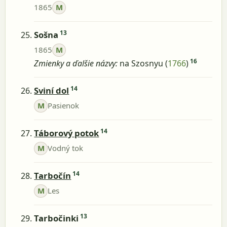
1865
M
13
Sošna
1865
M
16
Zmienky a ďalšie názvy:
na Szosnyu (
1766
)
14
Sviní dol
M
Pasienok
14
Táborový potok
M
Vodný tok
14
Tarbočín
M
Les
13
Tarbočinki