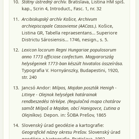
Štátny ústredný archív.
Bratislava
, Listina HM spiš.
kap., Scrin 4, Introduct., Fasc. 1, nr. 32
Arcibiskupský archív Košice, Archivum
archiepiscopale Cassoviense (AACass.).
Košice
,
Listina GR, Tabella repraesentans… Superiore
Districtu Sárosiensis… 1746, nesign., s. 5.
Lexicon locorum Regni Hungariae populosorum
anno 1773 officiose confectum. Magyarország
helységeinek 1773-ban készült hivatalos összeírása.
Typografia V. Hornyánszky, Budapestini, 1920
,
str. 240
Jancsó Andor:
Milpos, Majdan poszták Henigh -
Litinye - Olejnok helységek határainak
rendbeszedési térképe. (Regulačná mapa chotárov
samôt Milpoš a Majdan, obcí Hanigovce, Ľutina a
Olejníkov).
Depon. in: ŠOBA Prešov, 1865
Slovenský úrad geodézie a kartografie:
Geografické názvy okresu Prešov.
Slovenský úrad
geodézie a kartografie, Bratislava, 1992