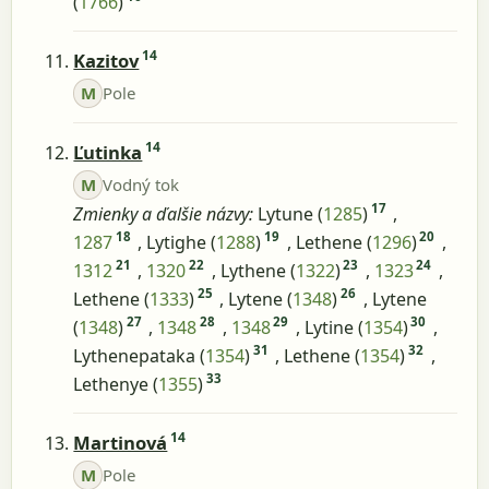
(
1766
)
14
Kazitov
M
Pole
14
Ľutinka
M
Vodný tok
17
Zmienky a ďalšie názvy:
Lytune (
1285
)
,
18
19
20
1287
, Lytighe (
1288
)
, Lethene (
1296
)
,
21
22
23
24
1312
,
1320
, Lythene (
1322
)
,
1323
,
25
26
Lethene (
1333
)
, Lytene (
1348
)
, Lytene
27
28
29
30
(
1348
)
,
1348
,
1348
, Lytine (
1354
)
,
31
32
Lythenepataka (
1354
)
, Lethene (
1354
)
,
33
Lethenye (
1355
)
14
Martinová
M
Pole