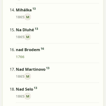
13
Mihálka
1865
M
13
Na Dluhé
1865
M
16
nad Brodem
1766
13
Nad Martinovo
1865
M
13
Nad Selo
1865
M