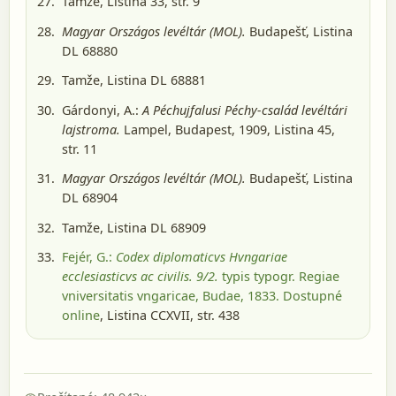
Tamže, Listina 33, str. 9
Magyar Országos levéltár (MOL).
Budapešť
, Listina
DL 68880
Tamže, Listina DL 68881
Gárdonyi, A.:
A Péchujfalusi Péchy-család levéltári
lajstroma.
Lampel, Budapest, 1909
, Listina 45,
str. 11
Magyar Országos levéltár (MOL).
Budapešť
, Listina
DL 68904
Tamže, Listina DL 68909
Fejér, G.:
Codex diplomaticvs Hvngariae
ecclesiasticvs ac civilis. 9/2.
typis typogr. Regiae
vniversitatis vngaricae, Budae, 1833
. Dostupné
online
, Listina CCXVII, str. 438