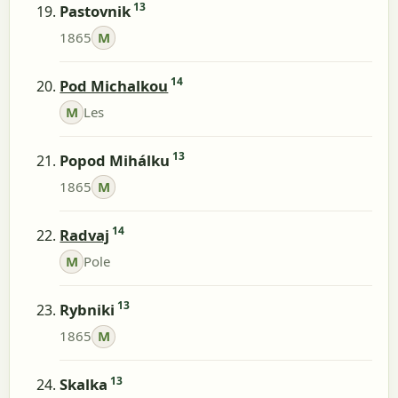
13
Pastovnik
1865
M
14
Pod Michalkou
M
Les
13
Popod Mihálku
1865
M
14
Radvaj
M
Pole
13
Rybniki
1865
M
13
Skalka