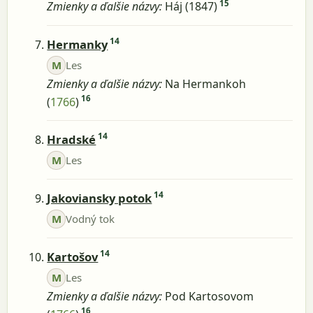
15
Zmienky a ďalšie názvy:
Háj (1847)
14
Hermanky
M
Les
Zmienky a ďalšie názvy:
Na Hermankoh
16
(
1766
)
14
Hradské
M
Les
14
Jakoviansky potok
M
Vodný tok
14
Kartošov
M
Les
Zmienky a ďalšie názvy:
Pod Kartosovom
16