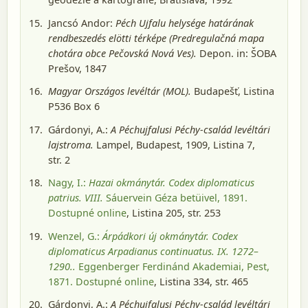
Jancsó Andor:
Péch Ujfalu helysége határának
rendbeszedés elötti térképe (Predregulačná mapa
chotára obce Pečovská Nová Ves).
Depon. in: ŠOBA
Prešov, 1847
Magyar Országos levéltár (MOL).
Budapešť
, Listina
P536 Box 6
Gárdonyi, A.:
A Péchujfalusi Péchy-család levéltári
lajstroma.
Lampel, Budapest, 1909
, Listina 7,
str. 2
Nagy, I.:
Hazai okmánytár. Codex diplomaticus
patrius. VIII.
Sáuervein Géza betüivel, 1891
.
Dostupné online
, Listina 205, str. 253
Wenzel, G.:
Árpádkori új okmánytár. Codex
diplomaticus Arpadianus continuatus. IX. 1272–
1290..
Eggenberger Ferdinánd Akademiai, Pest,
1871
. Dostupné online
, Listina 334, str. 465
Gárdonyi, A.:
A Péchujfalusi Péchy-család levéltári