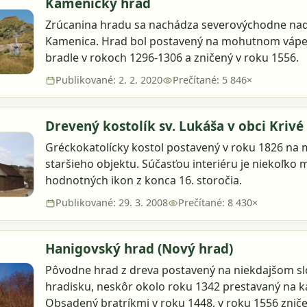
Kamenický hrad
Zrúcanina hradu sa nachádza severovýchodne na
Kamenica. Hrad bol postavený na mohutnom vá
bradle v rokoch 1296-1306 a zničený v roku 1556.
Publikované: 2. 2. 2020
Prečítané: 5 846×
Drevený kostolík sv. Lukáša v obci Krivé
Gréckokatolícky kostol postavený v roku 1826 na 
staršieho objektu. Súčasťou interiéru je niekoľko
hodnotných ikon z konca 16. storočia.
Publikované: 29. 3. 2008
Prečítané: 8 430×
Hanigovský hrad (Nový hrad)
Pôvodne hrad z dreva postavený na niekdajšom 
hradisku, neskôr okolo roku 1342 prestavaný na 
Obsadený bratríkmi v roku 1448, v roku 1556 znič