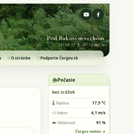
Pod Bukovým vrchom
21° 10' 52" E, 49° 13' 00" N
a
O stránke
Podporte Čergov.sk
🌦️
Počasie
bez zrážok
🌡️
Teplota
17,5 °C
💨
Vietor
4,1 m/s
☁️
Oblačnosť
91 %
Čergov meteo →