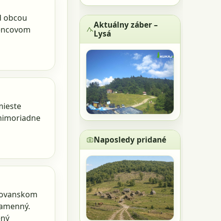
d obcou
Aktuálny záber –
pencovom
Lysá
mieste
 mimoriadne
Naposledy pridané
slovanskom
kamenný.
ený