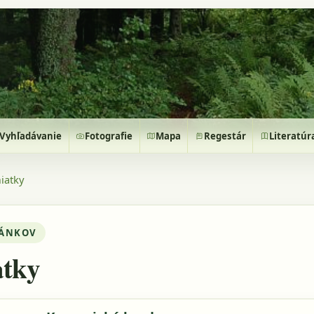
Vyhľadávanie
Fotografie
Mapa
Regestár
Literatúr
iatky
LÁNKOV
tky