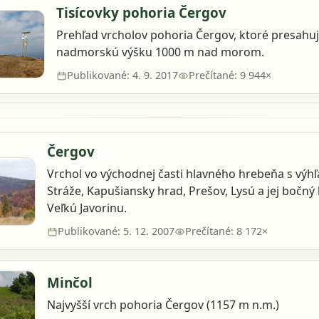
Tisícovky pohoria Čergov
Prehľad vrcholov pohoria Čergov, ktoré presahu
nadmorskú výšku 1000 m nad morom.
Publikované: 4. 9. 2017
Prečítané: 9 944×
Čergov
Vrchol vo východnej časti hlavného hrebeňa s vý
Stráže, Kapušiansky hrad, Prešov, Lysú a jej bočný
Veľkú Javorinu.
Publikované: 5. 12. 2007
Prečítané: 8 172×
Minčol
Najvyšší vrch pohoria Čergov (1157 m n.m.)