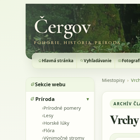
Čergov
POHORIE, HISTÓRIA, PRÍRODA
Hlavná stránka
Vyhľadávanie
Fotograf
Miestopisy
›
Vrc
Sekcie webu
Príroda
▾
ARCHÍV Č
›
Prírodné pomery
Vrchy
›
Lesy
›
Horské lúky
›
Flóra
›
Výnimočné stromy