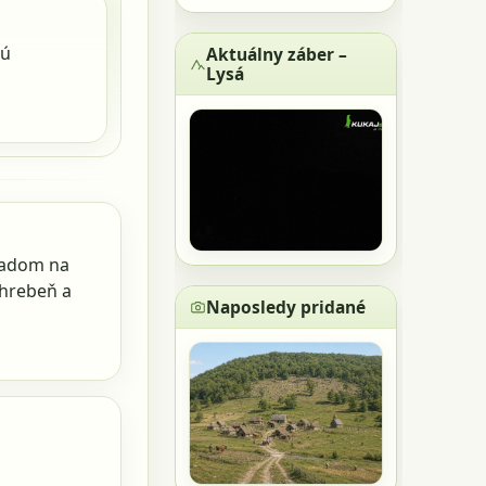
jú
Aktuálny záber –
Lysá
hľadom na
 hrebeň a
Naposledy pridané