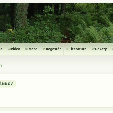
ie
Video
Mapa
Regestár
Literatúra
Odkazy
hy
LÁNKOV