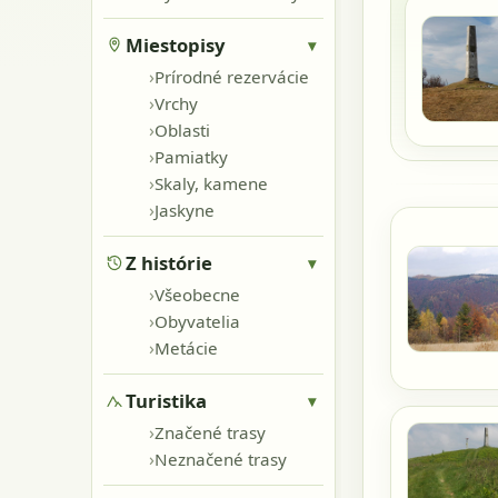
Miestopisy
▾
›
Prírodné rezervácie
›
Vrchy
›
Oblasti
›
Pamiatky
›
Skaly, kamene
›
Jaskyne
Z histórie
▾
›
Všeobecne
›
Obyvatelia
›
Metácie
Turistika
▾
›
Značené trasy
›
Neznačené trasy