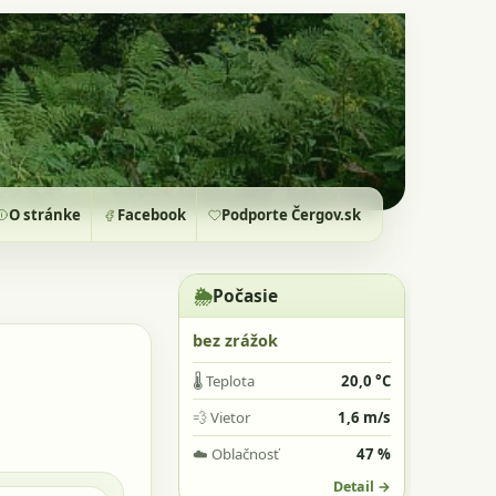
O stránke
Facebook
Podporte Čergov.sk
🌦️
Počasie
bez zrážok
🌡️
Teplota
20,0 °C
💨
Vietor
1,6 m/s
☁️
Oblačnosť
47 %
Detail →