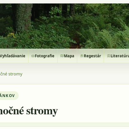
Vyhľadávanie
Fotografie
Mapa
Regestár
Literatúr
čné stromy
LÁNKOV
očné stromy