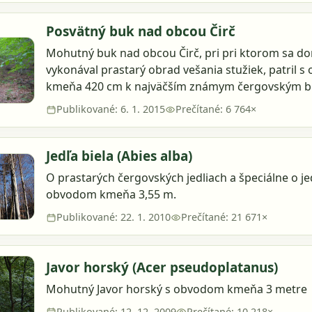
Posvätný buk nad obcou Čirč
Mohutný buk nad obcou Čirč, pri pri ktorom sa d
vykonával prastarý obrad vešania stužiek, patril 
kmeňa 420 cm k najväčším známym čergovským 
Publikované: 6. 1. 2015
Prečítané: 6 764×
Jedľa biela (Abies alba)
O prastarých čergovských jedliach a špeciálne o je
obvodom kmeňa 3,55 m.
Publikované: 22. 1. 2010
Prečítané: 21 671×
Javor horský (Acer pseudoplatanus)
Mohutný Javor horský s obvodom kmeňa 3 metre
Publikované: 12. 12. 2009
Prečítané: 10 218×