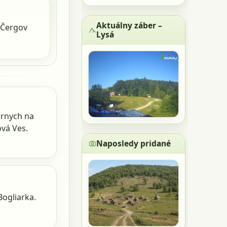
Aktuálny záber –
 Čergov
Lysá
ernych na
ová Ves.
Naposledy pridané
ogliarka.