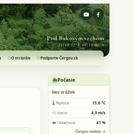
Pod Bukovým vrchom
21° 10' 52" E, 49° 13' 00" N
a
O stránke
Podporte Čergov.sk
🌦️
Počasie
bez zrážok
🌡️
Teplota
15,6 °C
💨
Vietor
4,0 m/s
☁️
Oblačnosť
41 %
Čergov meteo →