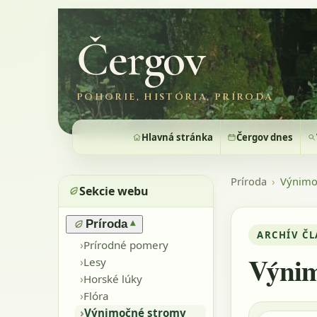
Čergov
POHORIE, HISTÓRIA, PRÍRODA
Hlavná stránka
Čergov dnes
Príroda
›
Výnimo
Sekcie webu
Príroda
▾
ARCHÍV Č
›
Prírodné pomery
Výnim
›
Lesy
›
Horské lúky
›
Flóra
›
Výnimočné stromy