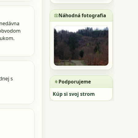
Náhodná fotografia
onedávna
s obvodom
bukom.
dnej s
Podporujeme
Kúp si svoj strom