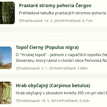
Prastaré stromy pohoria Čergov
Prehľadová tabuľka prastarých stromov pohoria
Publikované: 14. 3. 2010
Prečítané: 8 714×
Topoľ čierny (Populus nigra)
O "Hrubej topoli" - jednom z najväčších topoľov či
Slovensku, ktorý rástol v chotári obce Pečovská N
Publikované: 3. 1. 2019
Prečítané: 5 890×
Hrab obyčajný (Carpinus betulus)
Hrab obyčajný s obvodom kmeňa 395 cm pri obci B
Publikované: 18. 5. 2015
Prečítané: 9 224×