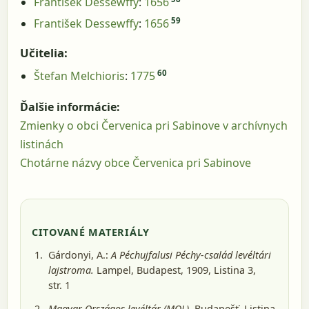
František Dessewffy
:
1656
59
František Dessewffy
:
1656
Učitelia:
60
Štefan Melchioris
:
1775
Ďalšie informácie:
Zmienky o obci Červenica pri Sabinove v archívnych
listinách
Chotárne názvy obce Červenica pri Sabinove
CITOVANÉ MATERIÁLY
Gárdonyi, A.:
A Péchujfalusi Péchy-család levéltári
lajstroma.
Lampel, Budapest, 1909
, Listina 3,
str. 1
Magyar Országos levéltár (MOL).
Budapešť
, Listina