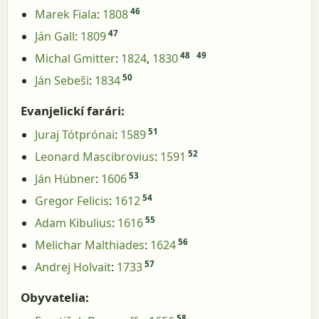
46
Marek Fiala
:
1808
47
Ján Gall
:
1809
48
49
Michal Gmitter
:
1824
,
1830
50
Ján Sebeši
:
1834
Evanjelickí farári:
51
Juraj Tótprónai
:
1589
52
Leonard Mascibrovius
:
1591
53
Ján Hübner
:
1606
54
Gregor Felicis
:
1612
55
Adam Kibulius
:
1616
56
Melichar Malthiades
:
1624
57
Andrej Holvait
:
1733
Obyvatelia:
58