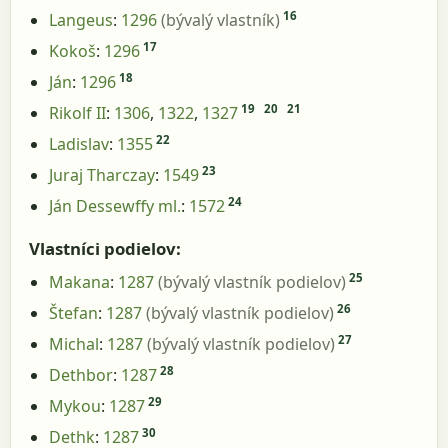
16
Langeus
:
1296
(bývalý vlastník)
17
Kokoš
:
1296
18
Ján
:
1296
19
20
21
Rikolf II
:
1306
,
1322
,
1327
22
Ladislav
:
1355
23
Juraj Tharczay
:
1549
24
Ján Dessewffy ml.
:
1572
Vlastníci podielov:
25
Makana
:
1287
(bývalý vlastník podielov)
26
Štefan
:
1287
(bývalý vlastník podielov)
27
Michal
:
1287
(bývalý vlastník podielov)
28
Dethbor
:
1287
29
Mykou
:
1287
30
Dethk
:
1287