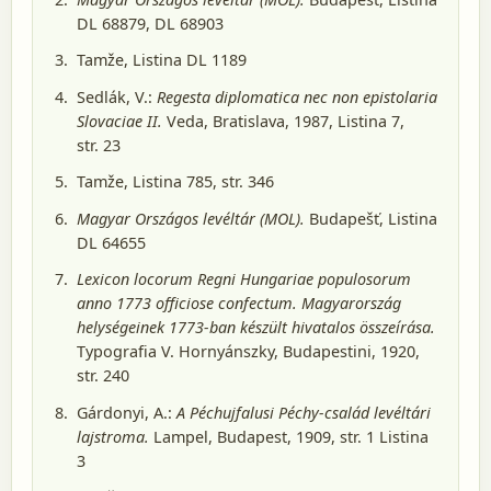
DL 68879, DL 68903
Tamže, Listina DL 1189
Sedlák, V.:
Regesta diplomatica nec non epistolaria
Slovaciae II.
Veda, Bratislava, 1987
, Listina 7,
str. 23
Tamže, Listina 785, str. 346
Magyar Országos levéltár (MOL).
Budapešť
, Listina
DL 64655
Lexicon locorum Regni Hungariae populosorum
anno 1773 officiose confectum. Magyarország
helységeinek 1773-ban készült hivatalos összeírása.
Typografia V. Hornyánszky, Budapestini, 1920
,
str. 240
Gárdonyi, A.:
A Péchujfalusi Péchy-család levéltári
lajstroma.
Lampel, Budapest, 1909
, str. 1 Listina
3