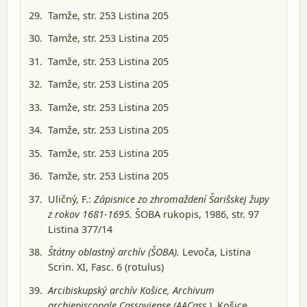
Tamže, str. 253 Listina 205
Tamže, str. 253 Listina 205
Tamže, str. 253 Listina 205
Tamže, str. 253 Listina 205
Tamže, str. 253 Listina 205
Tamže, str. 253 Listina 205
Tamže, str. 253 Listina 205
Tamže, str. 253 Listina 205
Uličný, F.:
Zápisnice zo zhromaždení Šarišskej župy
z rokov 1681-1695.
ŠOBA rukopis, 1986
, str. 97
Listina 377/14
Štátny oblastný archív (ŠOBA).
Levoča
, Listina
Scrin. XI, Fasc. 6 (rotulus)
Arcibiskupský archív Košice, Archivum
archiepiscopale Cassoviense (AACass.).
Košice
,