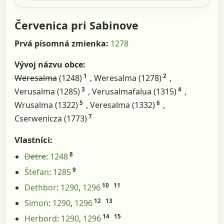
Červenica pri Sabinove
Prvá písomná zmienka:
1278
Vývoj názvu obce:
1
2
Weresalma
(1248)
, Weresalma (1278)
,
3
4
Verusalma (1285)
, Verusalmafalua (1315)
,
5
6
Wrusalma (1322)
, Veresalma (1332)
,
7
Cserwenicza (1773)
Vlastníci:
8
Detre
:
1248
9
Štefan
:
1285
10
11
Dethbor
:
1290
,
1296
12
13
Simon
:
1290
,
1296
14
15
Herbord
:
1290
,
1296