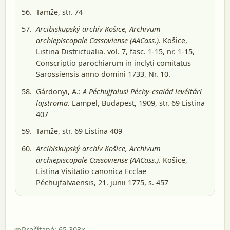
Tamže, str. 74
Arcibiskupský archív Košice, Archivum
archiepiscopale Cassoviense (AACass.).
Košice
,
Listina Districtualia. vol. 7, fasc. 1-15, nr. 1-15,
Conscriptio parochiarum in inclyti comitatus
Sarossiensis anno domini 1733, Nr. 10.
Gárdonyi, A.:
A Péchujfalusi Péchy-család levéltári
lajstroma.
Lampel, Budapest, 1909
, str. 69 Listina
407
Tamže, str. 69 Listina 409
Arcibiskupský archív Košice, Archivum
archiepiscopale Cassoviense (AACass.).
Košice
,
Listina Visitatio canonica Ecclae
Péchujfalvaensis, 21. junii 1775, s. 457
Prečítané: 65 303×