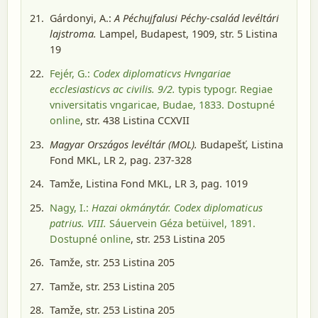
Gárdonyi, A.:
A Péchujfalusi Péchy-család levéltári
lajstroma.
Lampel, Budapest, 1909
, str. 5 Listina
19
Fejér, G.:
Codex diplomaticvs Hvngariae
ecclesiasticvs ac civilis. 9/2.
typis typogr. Regiae
vniversitatis vngaricae, Budae, 1833
. Dostupné
online
, str. 438 Listina CCXVII
Magyar Országos levéltár (MOL).
Budapešť
, Listina
Fond MKL, LR 2, pag. 237-328
Tamže, Listina Fond MKL, LR 3, pag. 1019
Nagy, I.:
Hazai okmánytár. Codex diplomaticus
patrius. VIII.
Sáuervein Géza betüivel, 1891
.
Dostupné online
, str. 253 Listina 205
Tamže, str. 253 Listina 205
Tamže, str. 253 Listina 205
Tamže, str. 253 Listina 205