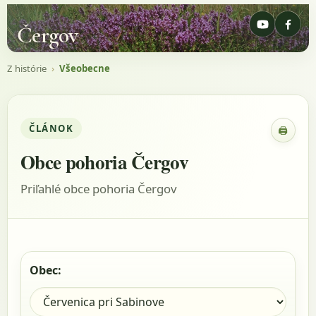
Čergov
Z histórie
›
Všeobecne
ČLÁNOK
🖨
Zobraz
Obce pohoria Čergov
Priľahlé obce pohoria Čergov
Obec: