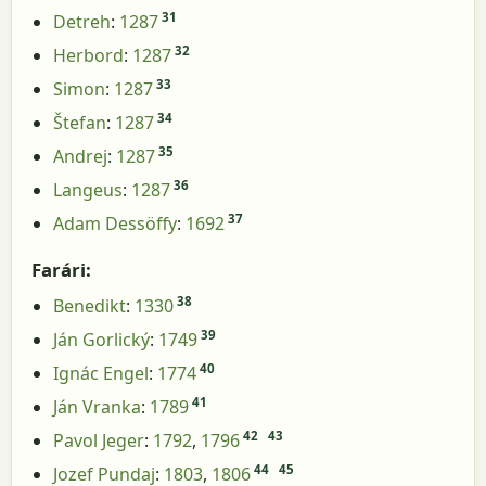
31
Detreh
:
1287
32
Herbord
:
1287
33
Simon
:
1287
34
Štefan
:
1287
35
Andrej
:
1287
36
Langeus
:
1287
37
Adam Dessöffy
:
1692
Farári:
38
Benedikt
:
1330
39
Ján Gorlický
:
1749
40
Ignác Engel
:
1774
41
Ján Vranka
:
1789
42
43
Pavol Jeger
:
1792
,
1796
44
45
Jozef Pundaj
:
1803
,
1806