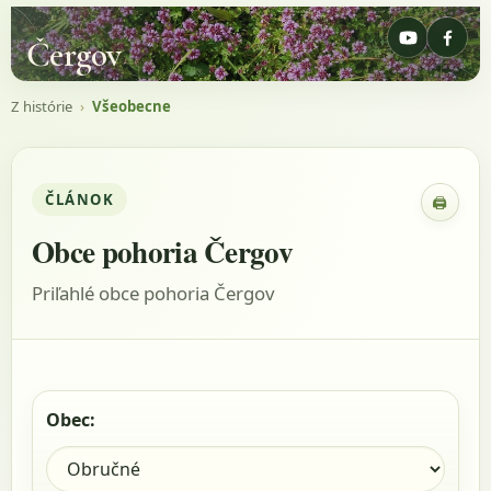
Čergov
Z histórie
›
Všeobecne
ČLÁNOK
🖨
Zobraz
Obce pohoria Čergov
Priľahlé obce pohoria Čergov
Obec: