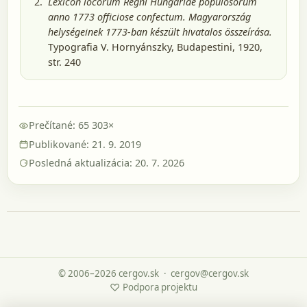
Lexicon locorum Regni Hungariae populosorum
anno 1773 officiose confectum. Magyarország
helységeinek 1773-ban készült hivatalos összeírása.
Typografia V. Hornyánszky, Budapestini, 1920
,
str. 240
Prečítané: 65 303×
Publikované: 21. 9. 2019
Posledná aktualizácia: 20. 7. 2026
© 2006–2026 cergov.sk
·
cergov@cergov.sk
♡
Podpora projektu