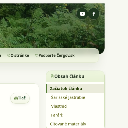
a
O stránke
Podporte Čergov.sk
Obsah článku
Začiatok článku
Šarišské Jastrabie
🖨
Tlač
Zobrazenie pre tlač
Vlastníci:
Farári:
Citované materiály