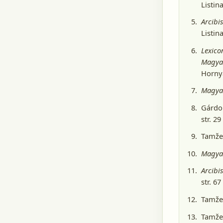
Listina
Arcibi
Listin
Lexico
Magyar
Hornyá
Magyar
Gárdon
str. 29
Tamže,
Magyar
Arcibi
str. 67
Tamže,
Tamže,