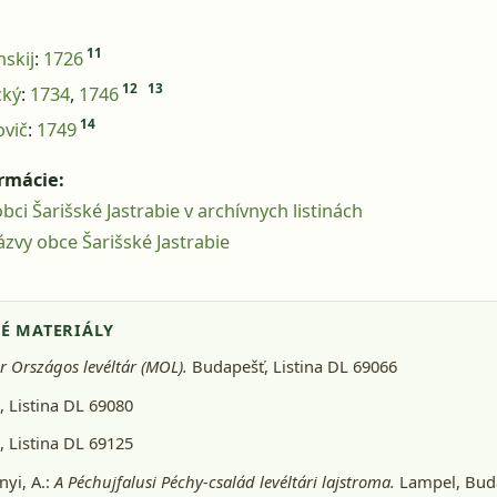
11
nskij
:
1726
12
13
cký
:
1734
,
1746
14
ovič
:
1749
ormácie:
bci Šarišské Jastrabie v archívnych listinách
zvy obce Šarišské Jastrabie
É MATERIÁLY
 Országos levéltár (MOL).
Budapešť
, Listina DL 69066
 Listina DL 69080
 Listina DL 69125
yi, A.:
A Péchujfalusi Péchy-család levéltári lajstroma.
Lampel, Buda