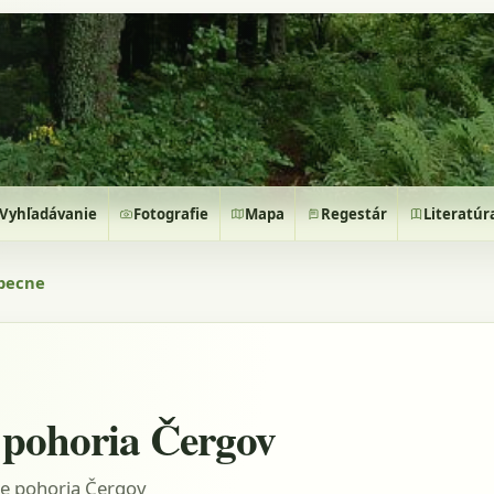
Vyhľadávanie
Fotografie
Mapa
Regestár
Literatúr
becne
 pohoria Čergov
ce pohoria Čergov