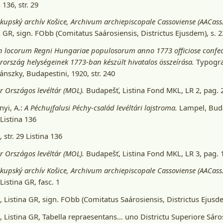
 136, str. 29
skupský archív Košice, Archivum archiepiscopale Cassoviense (AACass.
a GR, sign. FObb (Comitatus Saárosiensis, Districtus Ejusdem), s. 2
n locorum Regni Hungariae populosorum anno 1773 officiose confe
ország helységeinek 1773-ban készült hivatalos összeírása.
Typograf
nszky, Budapestini, 1920
, str. 240
 Országos levéltár (MOL).
Budapešť
, Listina Fond MKL, LR 2, pag.
yi, A.:
A Péchujfalusi Péchy-család levéltári lajstroma.
Lampel, Buda
 Listina 136
 str. 29 Listina 136
 Országos levéltár (MOL).
Budapešť
, Listina Fond MKL, LR 3, pag. 
skupský archív Košice, Archivum archiepiscopale Cassoviense (AACass.
 Listina GR, fasc. 1
 Listina GR, sign. FObb (Comitatus Saárosiensis, Districtus Ejusde
 Listina GR, Tabella repraesentans… uno Districtu Superiore Sáro