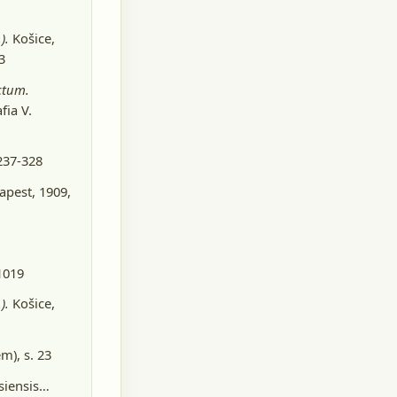
).
Košice
,
3
ctum.
ia V.
 237-328
pest, 1909
,
1019
).
Košice
,
m), s. 23
siensis…