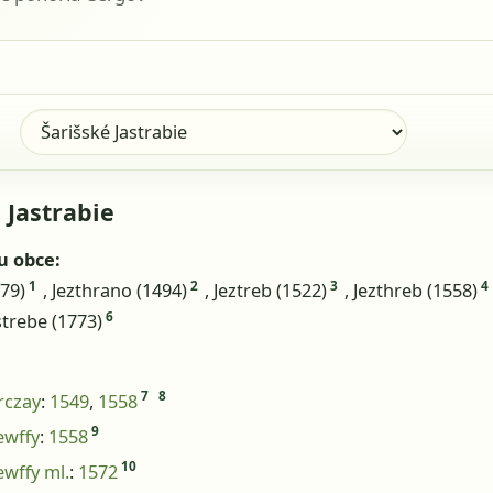
 Jastrabie
u obce:
1
2
3
4
479)
, Jezthrano (1494)
, Jeztreb (1522)
, Jezthreb (1558)
6
strebe (1773)
7
8
rczay
:
1549
,
1558
9
ewffy
:
1558
10
ewffy ml.
:
1572