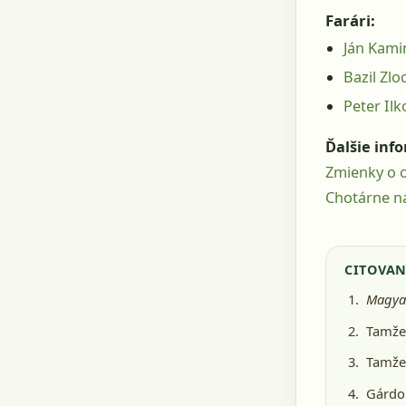
Farári:
Ján Kami
Bazil Zlo
Peter Ilk
Ďalšie inf
Zmienky o o
Chotárne ná
CITOVAN
Magyar
Tamže,
Tamže,
Gárdon