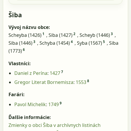
Šiba
Vývoj názvu obce:
1
2
3
Scheyba (1426)
, Siba (1427)
, Scheyb (1446)
,
3
4
5
Siba (1446)
, Schyba (1454)
, Syba (1567)
, Siba
6
(1773)
Vlastníci:
7
Daniel z Perína
:
1427
8
Gregor Literat Bornemisza
:
1553
Farári:
9
Pavol Michelik
:
1749
Ďalšie informácie:
Zmienky o obci Šiba v archívnych listinách