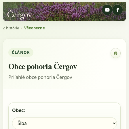
Čergov
Z histórie
›
Všeobecne
ČLÁNOK
🖨
Zobraz
Obce pohoria Čergov
Priľahlé obce pohoria Čergov
Obec: