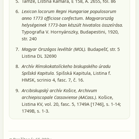
Tamže, Listina Kamara, E 158, A. 2655, fol. 86
Lexicon locorum Regni Hungariae populosorum
anno 1773 officiose confectum. Magyarország
helységeinek 1773-ban készült hivatalos összeírása.
Typografia V. Hornyánszky, Budapestini, 1920
,
str. 240
Magyar Országos levéltár (MOL).
Budapešť
, str. 5
Listina DL 32690
Archív Rímskokatolíckeho biskupského úradu
Spišská Kapitula.
Spišská Kapitula
, Listina f.
HMSK, scrinio 4, fasc. 7, č. 16.
Arcibiskupský archív Košice, Archivum
archiepiscopale Cassoviense (AACass.).
Košice
,
Listina KV, vol. 20, fasc. 5, 1749A [1746], s. 1-14;
1749B, s. 1-3.