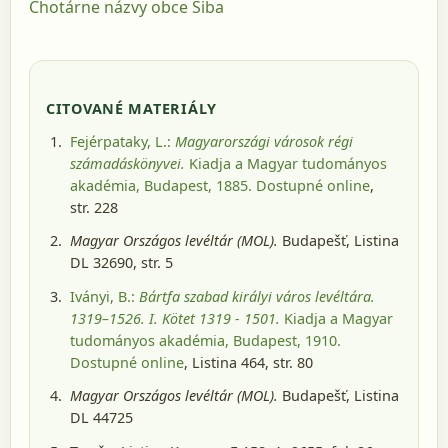
Chotárne názvy obce Šiba
CITOVANÉ MATERIÁLY
Fejérpataky, L.:
Magyarországi városok régi
számadáskönyvei.
Kiadja a Magyar tudományos
akadémia, Budapest, 1885
. Dostupné online
,
str. 228
Magyar Országos levéltár (MOL).
Budapešť
, Listina
DL 32690, str. 5
Iványi, B.:
Bártfa szabad királyi város levéltára.
1319–1526. I. Kötet 1319 - 1501.
Kiadja a Magyar
tudományos akadémia, Budapest, 1910
.
Dostupné online
, Listina 464, str. 80
Magyar Országos levéltár (MOL).
Budapešť
, Listina
DL 44725