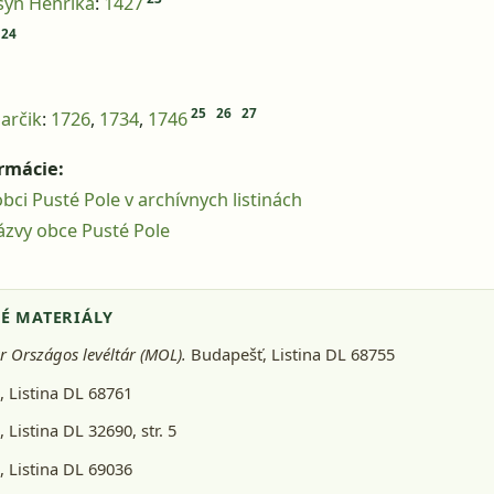
 syn Henrika
:
1427
24
25
26
27
jarčik
:
1726
,
1734
,
1746
ormácie:
bci Pusté Pole v archívnych listinách
ázvy obce Pusté Pole
É MATERIÁLY
 Országos levéltár (MOL).
Budapešť
, Listina DL 68755
 Listina DL 68761
 Listina DL 32690, str. 5
 Listina DL 69036