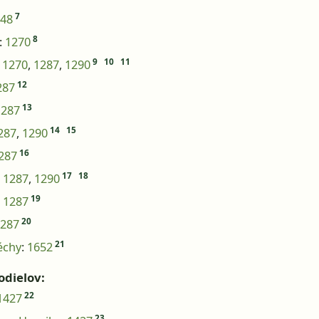
7
48
8
:
1270
9
10
11
:
1270
,
1287
,
1290
12
287
13
1287
14
15
287
,
1290
16
287
17
18
:
1287
,
1290
19
:
1287
20
287
21
échy
:
1652
odielov:
22
1427
23