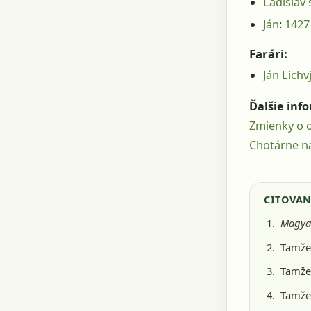
Ladislav
Ján
:
1427
Farári:
Ján Lichv
Ďalšie inf
Zmienky o o
Chotárne n
CITOVAN
Magyar
Tamže,
Tamže,
Tamže,