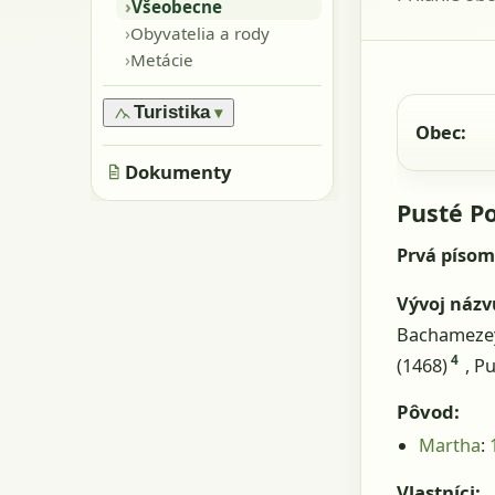
›
Oblasti
›
Všeobecne
›
Pamiatky
›
Obyvatelia a rody
›
Skaly, kamene
›
Metácie
›
Jaskyne
Turistika
▾
Obec:
›
Značené trasy
›
Dokumenty
Neznačené trasy
Pusté P
Prvá píso
Vývoj názv
Bachamezey
4
(1468)
, P
Pôvod:
Martha
:
Vlastníci: