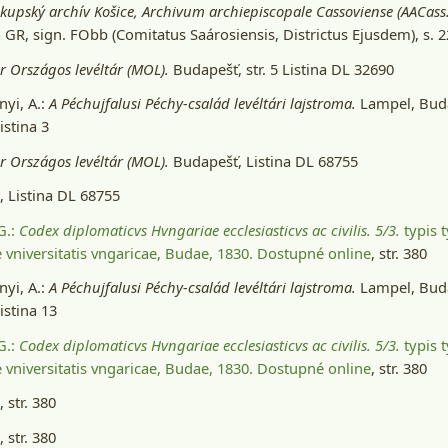
skupský archív Košice, Archivum archiepiscopale Cassoviense (AACass.
a GR, sign. FObb (Comitatus Saárosiensis, Districtus Ejusdem), s. 
 Országos levéltár (MOL).
Budapešť
, str. 5 Listina DL 32690
yi, A.:
A Péchujfalusi Péchy-család levéltári lajstroma.
Lampel, Buda
Listina 3
 Országos levéltár (MOL).
Budapešť
, Listina DL 68755
 Listina DL 68755
 G.:
Codex diplomaticvs Hvngariae ecclesiasticvs ac civilis. 5/3.
typis t
 vniversitatis vngaricae, Budae, 1830
. Dostupné online
, str. 380
yi, A.:
A Péchujfalusi Péchy-család levéltári lajstroma.
Lampel, Buda
Listina 13
 G.:
Codex diplomaticvs Hvngariae ecclesiasticvs ac civilis. 5/3.
typis t
 vniversitatis vngaricae, Budae, 1830
. Dostupné online
, str. 380
 str. 380
 str. 380