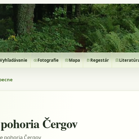
Vyhľadávanie
Fotografie
Mapa
Regestár
Literatúr
becne
 pohoria Čergov
ce pohoria Čergov