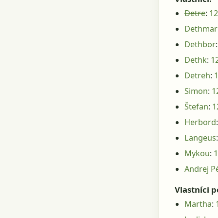
Detre
:
12
Dethmar
Dethbor
Dethk
:
1
Detreh
:
Simon
:
1
Štefan
:
1
Herbord
Langeus
Mykou
:
1
Andrej P
Vlastníci p
Martha
: