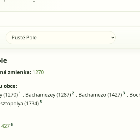
ole
mná zmienka:
1270
u obce:
1
2
3
 (1270)
, Bachamezey (1287)
, Bachamezo (1427)
, Boc
5
usztopolya (1734)
6
1427