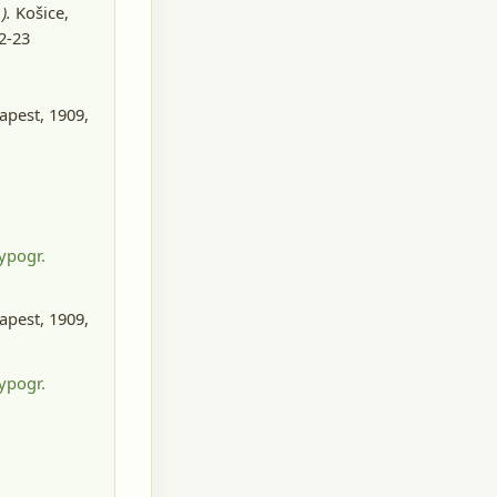
).
Košice
,
22-23
pest, 1909
,
ypogr.
pest, 1909
,
ypogr.