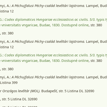
yi, A.:
A Péchujfalusi Péchy-család levéltári lajstroma.
Lampel, Buda
Listina 12
 G.:
Codex diplomaticvs Hvngariae ecclesiasticvs ac civilis. 5/3.
typis t
 vniversitatis vngaricae, Budae, 1830
. Dostupné online
, str. 380
 str. 380
yi, A.:
A Péchujfalusi Péchy-család levéltári lajstroma.
Lampel, Buda
Listina 12
 G.:
Codex diplomaticvs Hvngariae ecclesiasticvs ac civilis. 5/3.
typis t
 vniversitatis vngaricae, Budae, 1830
. Dostupné online
, str. 380
 str. 380
yi, A.:
A Péchujfalusi Péchy-család levéltári lajstroma.
Lampel, Buda
 Listina 399
 Országos levéltár (MOL).
Budapešť
, str. 5 Listina DL 32690
 str. 5 Listina DL 32690