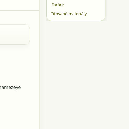
Farári:
Citované materiály
hamezeye