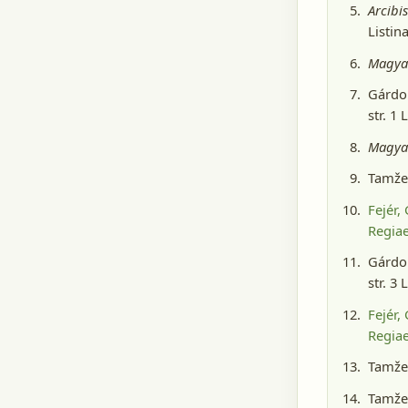
Arcibi
Listin
Magyar
Gárdon
str. 1 
Magyar
Tamže,
Fejér,
Regiae
Gárdon
str. 3 
Fejér,
Regiae
Tamže,
Tamže,