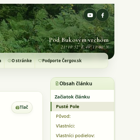
Pod Bukovým vrchom
21° 10' 52" E, 49° 13' 00" N
a
O stránke
Podporte Čergov.sk
Obsah článku
Začiatok článku
Pusté Pole
🖨
Tlač
Zobrazenie pre tlač
Pôvod:
Vlastníci:
Vlastníci podielov: