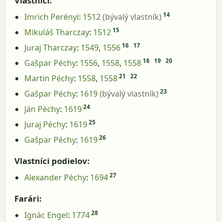
Vlastníci:
14
Imrich Perényi
:
1512
(bývalý vlastník)
15
Mikuláš Tharczay
:
1512
16
17
Juraj Tharczay
:
1549
,
1556
18
19
20
Gašpar Péchy
:
1556
,
1558
,
1558
21
22
Martin Péchy
:
1558
,
1558
23
Gašpar Péchy
:
1619
(bývalý vlastník)
24
Ján Péchy
:
1619
25
Juraj Péchy
:
1619
26
Gašpar Péchy
:
1619
Vlastníci podielov:
27
Alexander Péchy
:
1694
Farári:
28
Ignác Engel
:
1774