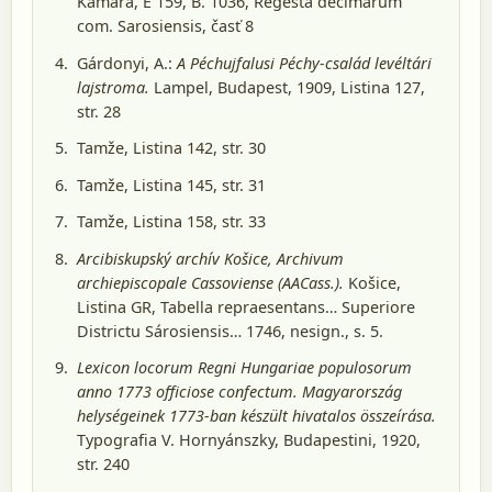
Kamara, E 159, B. 1036, Regesta decimarum
com. Sarosiensis, časť 8
Gárdonyi, A.:
A Péchujfalusi Péchy-család levéltári
lajstroma.
Lampel, Budapest, 1909
, Listina 127,
str. 28
Tamže, Listina 142, str. 30
Tamže, Listina 145, str. 31
Tamže, Listina 158, str. 33
Arcibiskupský archív Košice, Archivum
archiepiscopale Cassoviense (AACass.).
Košice
,
Listina GR, Tabella repraesentans… Superiore
Districtu Sárosiensis… 1746, nesign., s. 5.
Lexicon locorum Regni Hungariae populosorum
anno 1773 officiose confectum. Magyarország
helységeinek 1773-ban készült hivatalos összeírása.
Typografia V. Hornyánszky, Budapestini, 1920
,
str. 240