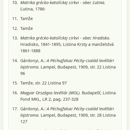
Matrika grécko-katolíckej cirkvi - obec Ľutina.
Ľutina, 1786-
Tamže
Tamže
Matrika grécko-katolíckej cirkvi - obec Hradisko.
Hradisko, 1841-1895
, Listina Krsty a manželstvá
1861-1888
Gárdonyi, A.:
A Péchujfalusi Péchy-család levéltári
lajstroma.
Lampel, Budapest, 1909
, str. 22 Listina
96
Tamže, str. 22 Listina 97
Magyar Országos levéltár (MOL).
Budapešť
, Listina
Fond MKL, LR 2, pag. 237-328
Gárdonyi, A.:
A Péchujfalusi Péchy-család levéltári
lajstroma.
Lampel, Budapest, 1909
, str. 28 Listina
127