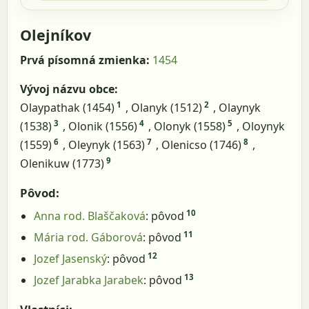
Olejníkov
Prvá písomná zmienka:
1454
Vývoj názvu obce:
1
2
Olaypathak (1454)
, Olanyk (1512)
, Olaynyk
3
4
5
(1538)
, Olonik (1556)
, Olonyk (1558)
, Oloynyk
6
7
8
(1559)
, Oleynyk (1563)
, Olenicso (1746)
,
9
Olenikuw (1773)
Pôvod:
10
Anna rod. Blaščaková
: pôvod
11
Mária rod. Gáborová
: pôvod
12
Jozef Jasenský
: pôvod
13
Jozef Jarabka Jarabek
: pôvod