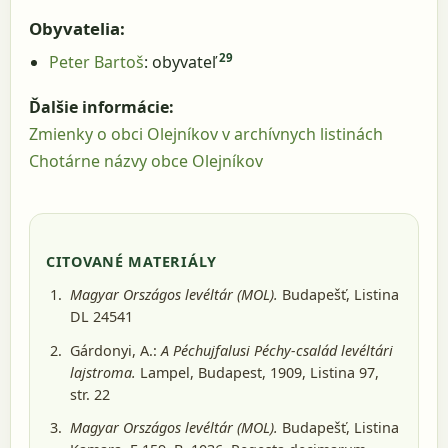
Obyvatelia:
29
Peter Bartoš
: obyvateľ
Ďalšie informácie:
Zmienky o obci Olejníkov v archívnych listinách
Chotárne názvy obce Olejníkov
CITOVANÉ MATERIÁLY
Magyar Országos levéltár (MOL).
Budapešť
, Listina
DL 24541
Gárdonyi, A.:
A Péchujfalusi Péchy-család levéltári
lajstroma.
Lampel, Budapest, 1909
, Listina 97,
str. 22
Magyar Országos levéltár (MOL).
Budapešť
, Listina