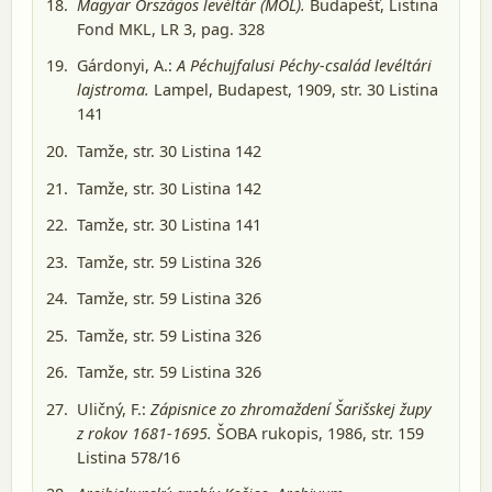
Magyar Országos levéltár (MOL).
Budapešť
, Listina
Fond MKL, LR 3, pag. 328
Gárdonyi, A.:
A Péchujfalusi Péchy-család levéltári
lajstroma.
Lampel, Budapest, 1909
, str. 30 Listina
141
Tamže, str. 30 Listina 142
Tamže, str. 30 Listina 142
Tamže, str. 30 Listina 141
Tamže, str. 59 Listina 326
Tamže, str. 59 Listina 326
Tamže, str. 59 Listina 326
Tamže, str. 59 Listina 326
Uličný, F.:
Zápisnice zo zhromaždení Šarišskej župy
z rokov 1681-1695.
ŠOBA rukopis, 1986
, str. 159
Listina 578/16