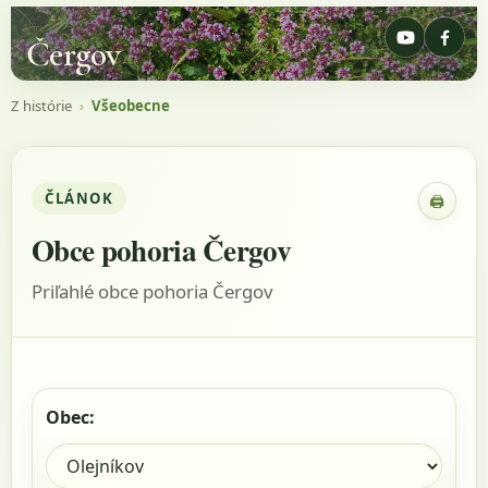
Čergov
Z histórie
›
Všeobecne
ČLÁNOK
🖨
Zobraz
Obce pohoria Čergov
Priľahlé obce pohoria Čergov
Obec: