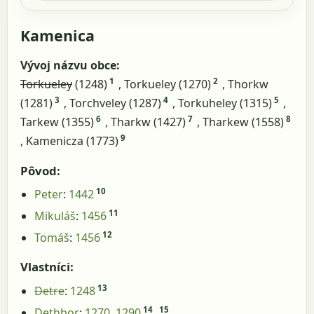
Kamenica
Vývoj názvu obce:
1
2
Torkueley
(1248)
, Torkueley (1270)
, Thorkw
3
4
5
(1281)
, Torchveley (1287)
, Torkuheley (1315)
,
6
7
8
Tarkew (1355)
, Tharkw (1427)
, Tharkew (1558)
9
, Kamenicza (1773)
Pôvod:
10
Peter
:
1442
11
Mikuláš
:
1456
12
Tomáš
:
1456
Vlastníci:
13
Detre
:
1248
14
15
Dethbor
:
1270
,
1290