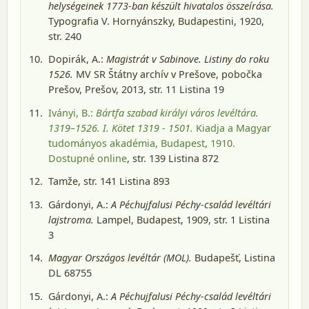
helységeinek 1773-ban készült hivatalos összeírása.
Typografia V. Hornyánszky, Budapestini, 1920
,
str. 240
Dopirák, A.:
Magistrát v Sabinove. Listiny do roku
1526.
MV SR Štátny archív v Prešove, pobočka
Prešov, Prešov, 2013
, str. 11 Listina 19
Iványi, B.:
Bártfa szabad királyi város levéltára.
1319–1526. I. Kötet 1319 - 1501.
Kiadja a Magyar
tudományos akadémia, Budapest, 1910
.
Dostupné online
, str. 139 Listina 872
Tamže, str. 141 Listina 893
Gárdonyi, A.:
A Péchujfalusi Péchy-család levéltári
lajstroma.
Lampel, Budapest, 1909
, str. 1 Listina
3
Magyar Országos levéltár (MOL).
Budapešť
, Listina
DL 68755
Gárdonyi, A.:
A Péchujfalusi Péchy-család levéltári