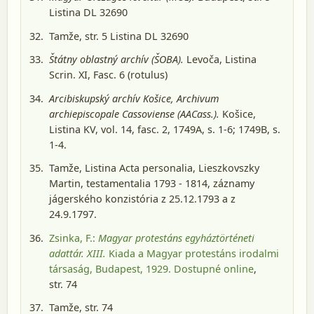
Listina DL 32690
Tamže, str. 5 Listina DL 32690
Štátny oblastný archív (ŠOBA).
Levoča
, Listina
Scrin. XI, Fasc. 6 (rotulus)
Arcibiskupský archív Košice, Archivum
archiepiscopale Cassoviense (AACass.).
Košice
,
Listina KV, vol. 14, fasc. 2, 1749A, s. 1-6; 1749B, s.
1-4.
Tamže, Listina Acta personalia, Lieszkovszky
Martin, testamentalia 1793 - 1814, záznamy
jágerského konzistória z 25.12.1793 a z
24.9.1797.
Zsinka, F.:
Magyar protestáns egyháztörténeti
adattár. XIII.
Kiada a Magyar protestáns irodalmi
társaság, Budapest, 1929
. Dostupné online
,
str. 74
Tamže, str. 74