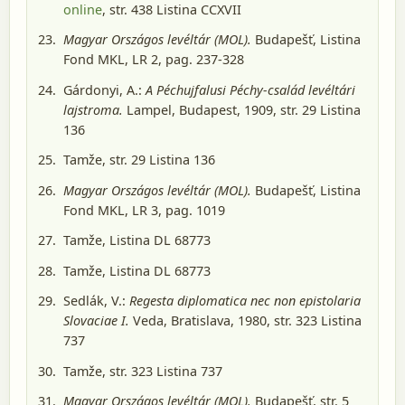
online
, str. 438 Listina CCXVII
Magyar Országos levéltár (MOL).
Budapešť
, Listina
Fond MKL, LR 2, pag. 237-328
Gárdonyi, A.:
A Péchujfalusi Péchy-család levéltári
lajstroma.
Lampel, Budapest, 1909
, str. 29 Listina
136
Tamže, str. 29 Listina 136
Magyar Országos levéltár (MOL).
Budapešť
, Listina
Fond MKL, LR 3, pag. 1019
Tamže, Listina DL 68773
Tamže, Listina DL 68773
Sedlák, V.:
Regesta diplomatica nec non epistolaria
Slovaciae I.
Veda, Bratislava, 1980
, str. 323 Listina
737
Tamže, str. 323 Listina 737
Magyar Országos levéltár (MOL).
Budapešť
, str. 5