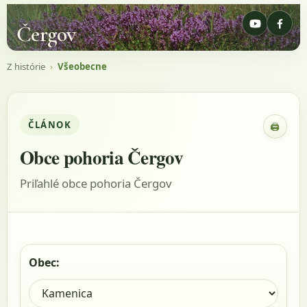
Čergov
Z histórie
›
Všeobecne
ČLÁNOK
🖨
Zobraz
Obce pohoria Čergov
Priľahlé obce pohoria Čergov
Obec: