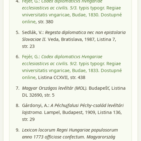
Fejér, G.:
Codex diplomaticvs Hvngariae
ecclesiasticvs ac civilis. 5/3.
typis typogr. Regiae
vniversitatis vngaricae, Budae, 1830
. Dostupné
online
, str. 380
Sedlák, V.:
Regesta diplomatica nec non epistolaria
Slovaciae II.
Veda, Bratislava, 1987
, Listina 7,
str. 23
Fejér, G.:
Codex diplomaticvs Hvngariae
ecclesiasticvs ac civilis. 9/2.
typis typogr. Regiae
vniversitatis vngaricae, Budae, 1833
. Dostupné
online
, Listina CCXVII, str. 438
Magyar Országos levéltár (MOL).
Budapešť
, Listina
DL 32690, str. 5
Gárdonyi, A.:
A Péchujfalusi Péchy-család levéltári
lajstroma.
Lampel, Budapest, 1909
, Listina 136,
str. 29
Lexicon locorum Regni Hungariae populosorum
anno 1773 officiose confectum. Magyarország