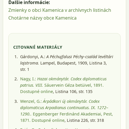
Ďalšie informácie:
Zmienky o obci Kamenica v archívnych listinách
Chotárne názvy obce Kamenica
CITOVANÉ MATERIÁLY
Gárdonyi, A.:
A Péchujfalusi Péchy-család levéltári
lajstroma.
Lampel, Budapest, 1909
, Listina 3,
str. 1
Nagy, I.:
Hazai okmánytár. Codex diplomaticus
patrius. VIII.
Sáuervein Géza betüivel, 1891
.
Dostupné online
, Listina 106, str. 135
Wenzel, G.:
Árpádkori új okmánytár. Codex
diplomaticus Arpadianus continuatus. IX. 1272–
1290..
Eggenberger Ferdinánd Akademiai, Pest,
1871
. Dostupné online
, Listina 226, str. 318