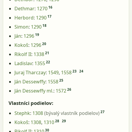
16
Dethmar
:
1270
17
Herbord
:
1290
18
Simon
:
1290
19
Ján
:
1296
20
Kokoš
:
1296
21
Rikolf II
:
1338
22
Ladislav
:
1355
23
24
Juraj Tharczay
:
1549
,
1558
25
Ján Dessewffy
:
1558
26
Ján Dessewffy ml.
:
1572
Vlastníci podielov:
27
Stephk
:
1308
(bývalý vlastník podielov)
28
29
Kokoš
:
1308
,
1310
30
Rikolf II
:
1310