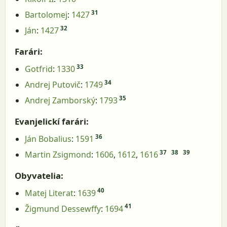
31
Bartolomej
:
1427
32
Ján
:
1427
Farári:
33
Gotfrid
:
1330
34
Andrej Putovič
:
1749
35
Andrej Zamborský
:
1793
Evanjelickí farári:
36
Ján Bobalius
:
1591
37
38
39
Martin Zsigmond
:
1606
,
1612
,
1616
Obyvatelia:
40
Matej Literat
:
1639
41
Žigmund Dessewffy
:
1694