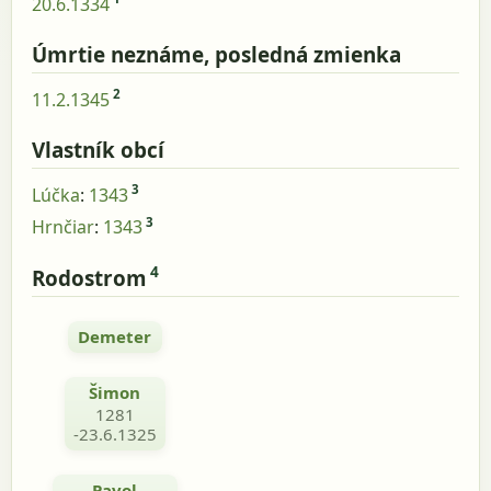
20.6.1334
Úmrtie neznáme, posledná zmienka
2
11.2.1345
Vlastník obcí
3
Lúčka
:
1343
3
Hrnčiar
:
1343
4
Rodostrom
Demeter
Šimon
1281
-23.6.1325
Pavol