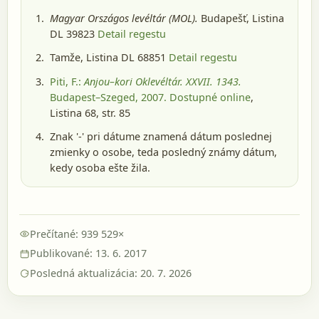
Magyar Országos levéltár (MOL).
Budapešť
, Listina
DL 39823
Detail regestu
Tamže, Listina DL 68851
Detail regestu
Piti, F.:
Anjou–kori Oklevéltár. XXVII. 1343.
Budapest–Szeged, 2007
. Dostupné online
,
Listina 68, str. 85
Znak '-' pri dátume znamená dátum poslednej
zmienky o osobe, teda posledný známy dátum,
kedy osoba ešte žila.
Prečítané: 939 529×
Publikované: 13. 6. 2017
Posledná aktualizácia: 20. 7. 2026