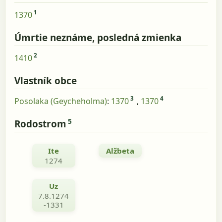
1
1370
Úmrtie neznáme, posledná zmienka
2
1410
Vlastník obce
3
4
Posolaka (Geycheholma)
:
1370
,
1370
5
Rodostrom
Ite
Alžbeta
1274
Uz
7.8.1274
-1331