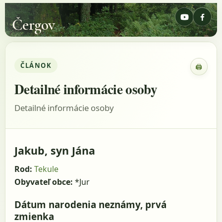
Čergov
ČLÁNOK
🖨
Zobraz
Detailné informácie osoby
Detailné informácie osoby
Jakub, syn Jána
Rod:
Tekule
Obyvateľ obce:
*Jur
Dátum narodenia neznámy, prvá
zmienka