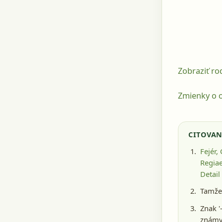
Zobraziť r
Zmienky o o
CITOVAN
Fejér,
Regiae
Detail
Tamže,
Znak '
známy 