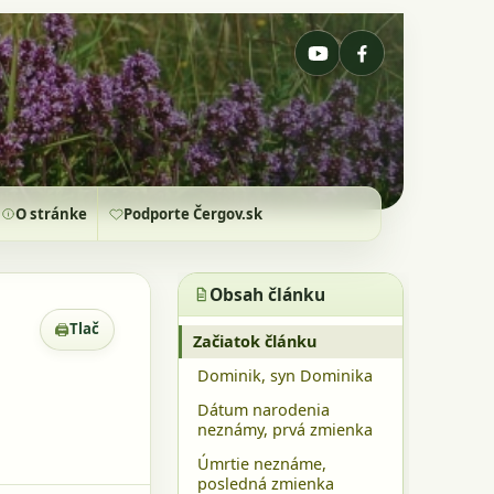
O stránke
Podporte Čergov.sk
Obsah článku
🖨
Tlač
Zobrazenie pre tlač
Začiatok článku
Dominik, syn Dominika
Dátum narodenia
neznámy, prvá zmienka
Úmrtie neznáme,
posledná zmienka