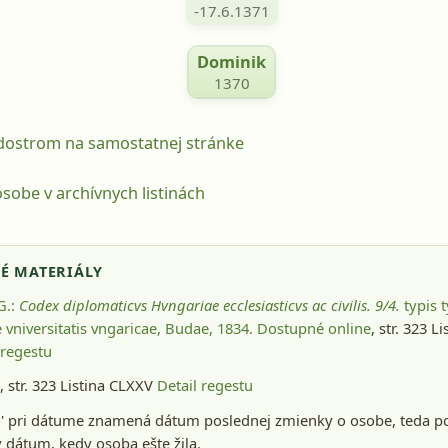
-17.6.1371
Dominik
1370
odostrom na samostatnej stránke
sobe v archívnych listinách
É MATERIÁLY
 G.:
Codex diplomaticvs Hvngariae ecclesiasticvs ac civilis. 9/4.
typis t
 vniversitatis vngaricae, Budae, 1834
. Dostupné online
, str. 323 L
 regestu
 str. 323 Listina CLXXV
Detail regestu
-' pri dátume znamená dátum poslednej zmienky o osobe, teda p
dátum, kedy osoba ešte žila.