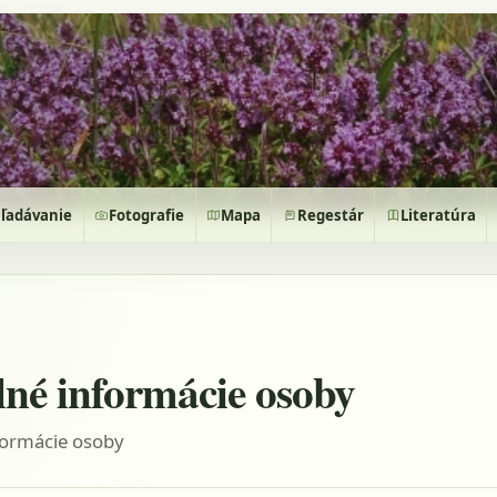
ľadávanie
Fotografie
Mapa
Regestár
Literatúra
lné informácie osoby
formácie osoby