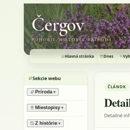
Čergov
POHORIE, HISTÓRIA, PRÍRODA
Hlavná stránka
Dnes
Vyh
Sekcie webu
ČLÁNOK
Príroda
▾
Detai
›
Prírodné pomery
›
Lesy
Miestopisy
▾
›
Horské lúky
Detailné in
›
Prírodné rezervácie
›
Flóra
›
Vrchy
Z histórie
▾
›
Výnimočné stromy