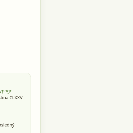
ypogr.
istina CLXXV
osledný