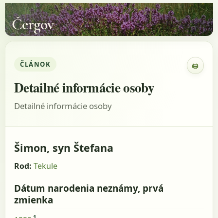
Čergov
ČLÁNOK
🖨
Zobraz
Detailné informácie osoby
Detailné informácie osoby
Šimon, syn Štefana
Rod:
Tekule
Dátum narodenia neznámy, prvá
zmienka
1