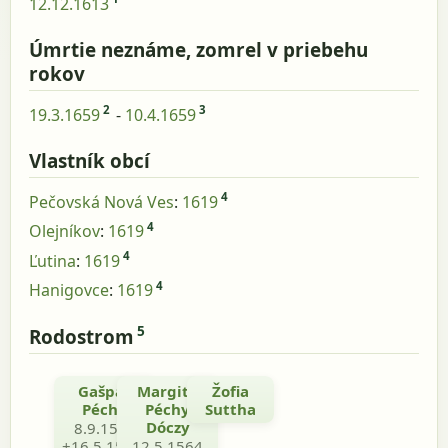
12.12.1613
Úmrtie neznáme, zomrel v priebehu
rokov
2
3
19.3.1659
-
10.4.1659
Vlastník obcí
4
Pečovská Nová Ves
:
1619
4
Olejníkov
:
1619
4
Ľutina
:
1619
4
Hanigovce
:
1619
5
Rodostrom
Gašpar
Margita
Žofia
Péchy
Péchy
Suttha
Dóczy
8.9.1556
+16.5.1576-
12.5.1564