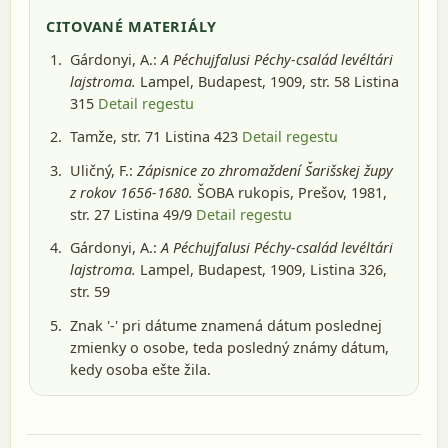
CITOVANÉ MATERIÁLY
Gárdonyi, A.:
A Péchujfalusi Péchy-család levéltári
lajstroma.
Lampel, Budapest, 1909
, str. 58 Listina
315
Detail regestu
Tamže, str. 71 Listina 423
Detail regestu
Uličný, F.:
Zápisnice zo zhromaždení Šarišskej župy
z rokov 1656-1680.
ŠOBA rukopis, Prešov, 1981
,
str. 27 Listina 49/9
Detail regestu
Gárdonyi, A.:
A Péchujfalusi Péchy-család levéltári
lajstroma.
Lampel, Budapest, 1909
, Listina 326,
str. 59
Znak '-' pri dátume znamená dátum poslednej
zmienky o osobe, teda posledný známy dátum,
kedy osoba ešte žila.