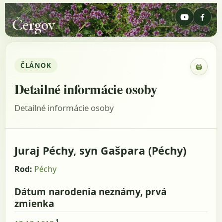
Čergov
ČLÁNOK
🖨
Zobraz
Detailné informácie osoby
Detailné informácie osoby
Juraj Péchy, syn Gašpara (Péchy)
Rod:
Péchy
Dátum narodenia neznámy, prvá
zmienka
1