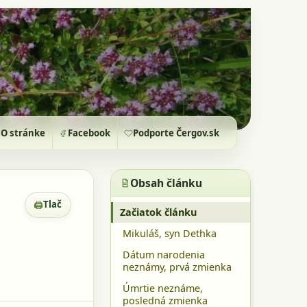
O stránke
Facebook
Podporte Čergov.sk
Obsah článku
🖨
Tlač
Zobrazenie pre tlač
Začiatok článku
Mikuláš, syn Dethka
Dátum narodenia
neznámy, prvá zmienka
Úmrtie neznáme,
posledná zmienka