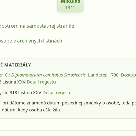
Mikuláš
1312
odostrom na samostatnej stránke
sobe v archívnych listinách
É MATERIÁLY
r, C.:
Diplomatarium comitatus Sarosiensis.
Landerer, 1780
. Dostup
18 Listina XXV
Detail regestu
 str. 318 Listina XXV
Detail regestu
-' pri dátume znamená dátum poslednej zmienky o osobe, teda p
dátum, kedy osoba ešte žila.