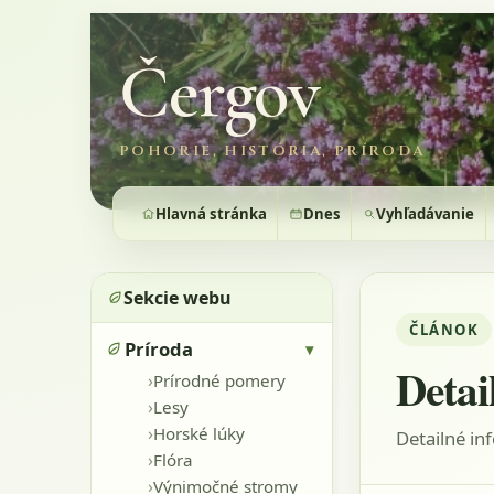
Čergov
POHORIE, HISTÓRIA, PRÍRODA
Hlavná stránka
Dnes
Vyhľadávanie
Sekcie webu
ČLÁNOK
Príroda
▾
Detai
›
Prírodné pomery
›
Lesy
›
Horské lúky
Detailné in
›
Flóra
›
Výnimočné stromy