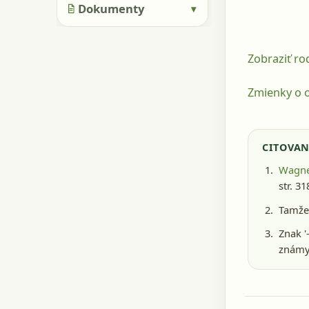
Dokumenty
▾
Zobraziť r
Zmienky o o
CITOVAN
Wagne
str. 3
Tamže,
Znak '
známy 