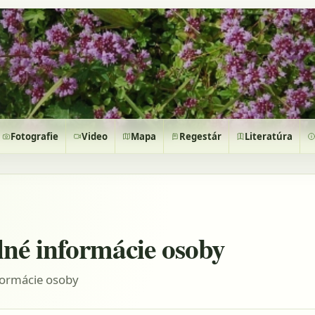
Fotografie
Video
Mapa
Regestár
Literatúra
lné informácie osoby
formácie osoby