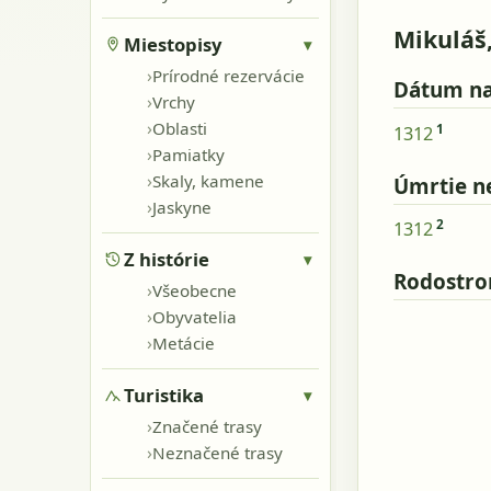
Mikuláš
Miestopisy
▾
›
Prírodné rezervácie
Dátum na
›
Vrchy
›
Oblasti
1
1312
›
Pamiatky
›
Skaly, kamene
Úmrtie n
›
Jaskyne
2
1312
Z histórie
▾
Rodostr
›
Všeobecne
›
Obyvatelia
›
Metácie
Turistika
▾
›
Značené trasy
›
Neznačené trasy