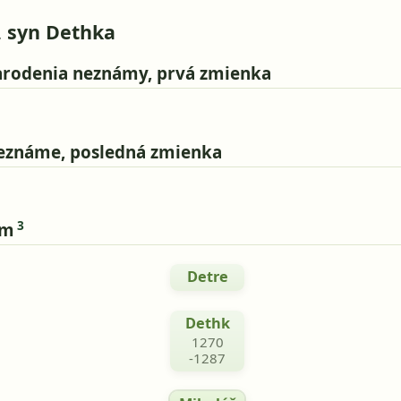
, syn Dethka
rodenia neznámy, prvá zmienka
eznáme, posledná zmienka
3
om
Detre
Dethk
1270
-1287