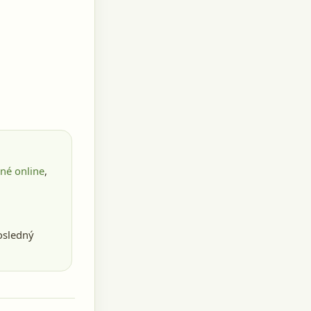
né online
,
osledný