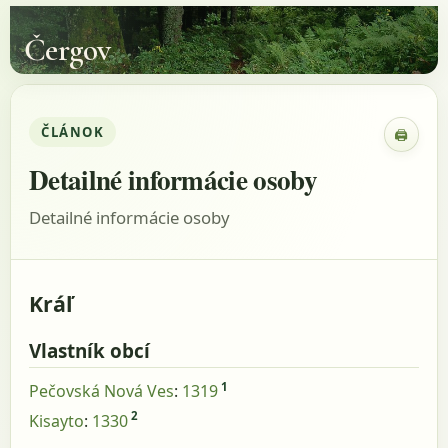
Čergov
ČLÁNOK
🖨
Zobraz
Detailné informácie osoby
Detailné informácie osoby
Kráľ
Vlastník obcí
1
Pečovská Nová Ves
:
1319
2
Kisayto
:
1330